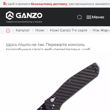
Щоб отримати
безкоштовну доставку
, вам залишилось замовити ще 
Меню
Каталог
Ножі
Ножі Ganzo 7-я серія
Ніж Жар-
Щось пішло не так. Перевірте консоль
розробника свого веб-переглядача, щоб
дізнатися більше.