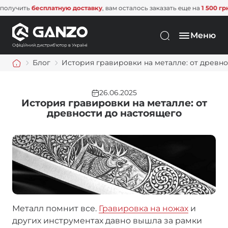
ь
бесплатную доставку
, вам осталось заказать еще на
1 500 грн
. Не упу
Меню
Блог
История гравировки на металле: от древно
26.06.2025
История гравировки на металле: от
древности до настоящего
Металл помнит все.
Гравировка на ножах
и
других инструментах давно вышла за рамки