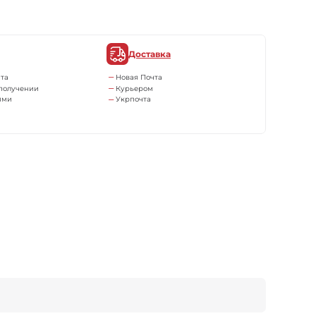
Доставка
та
Новая Почта
получении
Курьером
ями
Укрпочта