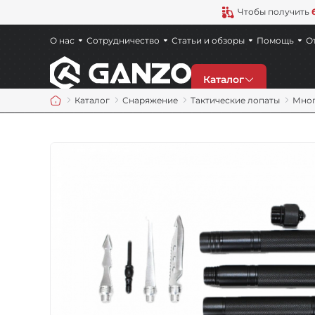
Чтобы получить
О нас
Сотрудничество
Статьи и обзоры
Помощь
О
Каталог
Каталог
Снаряжение
Тактические лопаты
Мног
Скидки
Новинки
Ножи
Точила
Мультитулы