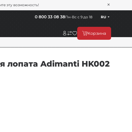
тите эту возможность!
0 800 33 08 38
Пн-Вс с 9 до 18
RU
Корзина
 лопата Adimanti HK002