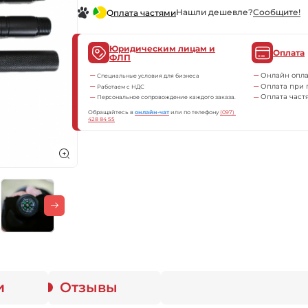
Нашли дешевле?
Сообщите!
Оплата частями
Юридическим лицам и
Оплата
ФЛП
Онлайн опла
Специальные условия для бизнеса
Оплата при 
Работаем с НДС
Оплата част
Персональное сопровождение каждого заказа.
Обращайтесь в
онлайн-чат
или по телефону
(097) 
428 84 55
и
Отзывы