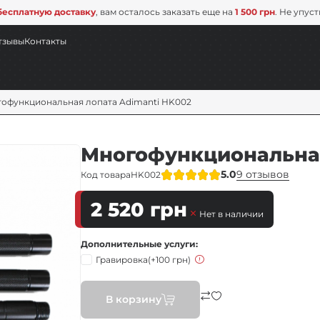
бесплатную доставку
, вам осталось заказать еще на
1 500 грн
. Не упус
тзывы
Контакты
офункциональная лопата Adimanti HK002
Многофункциональная
5.0
9 отзывов
Код товара
HK002
2 520
грн
Нет в наличии
Дополнительные услуги
Гравировка
(+100 грн)
В корзину