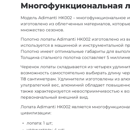
Многофункциональная л
Модель Adimanti HK002 – многофункциональное и
изготовлено из облегченных материалов, которые
множество сезонов.
Полотно лопаты Adimanti HK002 изготовлено из 
используется в машинной и инструментальной п
Полотно имеет оптимальные габариты для выполнен
Толщина стального полотна составляет 5 миллиме
Черенок лопаты складывается из четырех удлини
возможность самостоятельно выбирать длину чер
118 сантиметрам. Удлинители изготовлены из ал
ультралегкий вес, алюминий обладает повышенно
также характеризуется невосприимчивостью к воз
первоначальный внешний вид.
Лопата Adimanti HK002 является многофункциона
цивилизации:
лопата: 1 шт;
удлинитель: 4 шт;