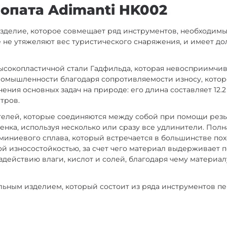
опата Adimanti HK002
зделие, которое совмещает ряд инструментов, необходимы
 не утяжеляют вес туристического снаряжения, и имеет до
высокопластичной стали Гадфильда, которая невосприимч
ромышленности благодаря сопротивляемости износу, котор
ия основных задач на природе: его длина составляет 12.2 
тров.
телей, которые соединяются между собой при помощи резьб
енка, используя несколько или сразу все удлинители. Пол
юминиевого сплава, который встречается в большинстве по
й износостойкостью, за счет чего материал выдерживает
действию влаги, кислот и солей, благодаря чему материал
льным изделием, который состоит из ряда инструментов 