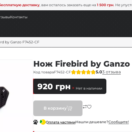
бесплатную доставку
, вам осталось заказать еще на
1 500 грн
. Не упус
тзывы
Контакты
ird by Ganzo F7452-CF
Нож Firebird by Ganzo
5.0
3 отзыва
Код товара
F7452-CF
920
грн
Нет в наличии
В корзину
Нашли дешевле?
Сообщите!
Оплата частями