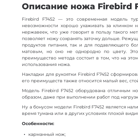
Описание ножа Firebird 
Firebird F7452 — это современная модель ту
невозможности хорошо ухаживать за клинком на
нержавеек, что уже говорит в пользу такого мет
позволяет ножу сохранять заточку дольше. Режущ
продуктов питания, так и для подавляющего бо
матовым, но оно не однородно по цвету. Эт
преимущество метода состоит в том, что на эт
использования ножа.
Накладки для рукоятки Firebird F7452 сформиро
его преимуществ также относится малый вес, сто
Модель Firebird F7452 оборудована отличным н
образом, даже при выполнении работ под нагрузк
Ну а бонусом модели Firebird F7452 является нал
время тумана или в других условиях плохой види
Особенности:
карманный нож;