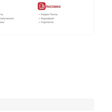
Доставка
та
Новая Почта
получении
Курьером
ями
Укрпочта