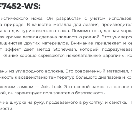
F7452-WS:
ристического ножа. Он разработан с учетом использо
 природе. В качестве металла для лезвия, производител
алла для туристического ножа. Помимо того, данная марк
ая кромка лезвия сделана полностью ровной. Этот универ
льшинства других материалов. Внимание привлекает и о
от эффект дает метод Stonewash, который подразумев
ом клинке хорошо скрываются нежелательные царапины, к
ваны из углеродного волокна. Это современный материал, 
йкость к воздействию температур большого диапазона и к
ожевым замком — Axis Lock. Это осевой замок на основе 
ой, он гарантирует пользователю безопасность.
ичие шнурка на руку, продеваемого в рукоятку, и свистка.
мости.