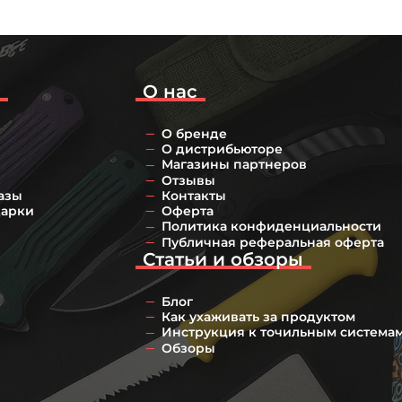
о
О нас
О бренде
О дистрибьюторе
Магазины партнеров
Отзывы
азы
Контакты
дарки
Оферта
Политика конфиденциальности
Публичная реферальная оферта
Статьи и обзоры
Блог
Как ухаживать за продуктом
Инструкция к точильным система
Обзоры