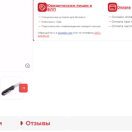
Юридическим лицам и
Оплата
ФЛП
Онлайн опла
Специальные условия для бизнеса
Оплата при 
Работаем с НДС
Оплата част
Персональное сопровождение каждого заказа.
Обращайтесь в
онлайн-чат
или по телефону
(097) 
428 84 55
и
Отзывы