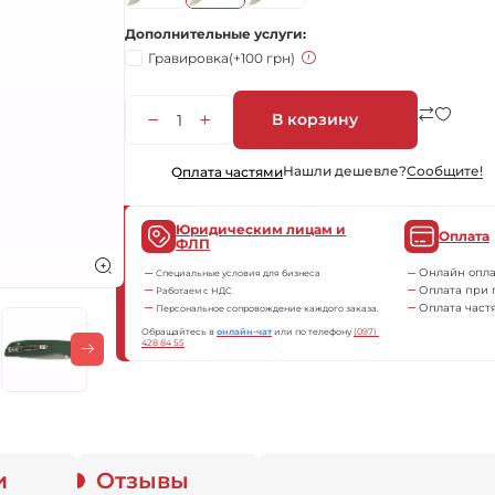
Дополнительные услуги
Гравировка
(+100 грн)
В корзину
Нашли дешевле?
Сообщите!
Оплата частями
Юридическим лицам и
Оплата
ФЛП
Онлайн опла
Специальные условия для бизнеса
Оплата при 
Работаем с НДС
Оплата част
Персональное сопровождение каждого заказа.
Обращайтесь в
онлайн-чат
или по телефону
(097) 
428 84 55
и
Отзывы