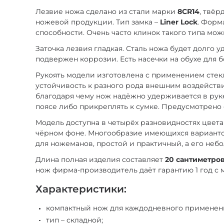
Лезвие ножа сделано из стали марки
8CR14
, твё
ножевой продукции. Тип замка –
Liner Lock
. Форм
способности. Очень часто клинок такого типа мож
Заточка лезвия гладкая. Сталь ножа будет долго у
подвержен коррозии. Есть насечки на обухе для б
Рукоять модели изготовлена с применением стек
устойчивость к разного рода внешним воздействи
благодаря чему нож надёжно удерживается в руке
поясе либо прикреплять к сумке. Предусмотрено 
Модель доступна в четырёх разновидностях цвета
чёрном фоне. Многообразие имеющихся вариантов
для ножеманов, простой и практичный, а его не
Длина полная изделия составляет
20 сантиметро
нож фирма-производитель даёт гарантию 1 год с 
Характеристики:
компактный нож для каждодневного применен
тип – складной;