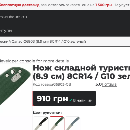
бесплатную доставку
, вам осталось заказать еще на
1 500 грн
. Не упус
тзывы
Контакты
ский Ganzo G6803 (8.9 см) 8CR14 / G10 зеленый
veloper console for more details.
Нож складной турист
(8.9 см) 8CR14 / G10 з
5.0
1 отзыв
Код товара
G6803-GB
910
грн
В наличии
Цвет рукоятки