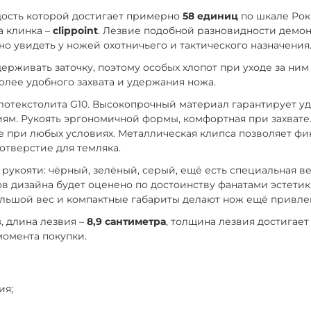
рдость которой достигает примерно
58 единиц
по шкале Рок
а клинка –
clippoint
. Лезвие подобной разновидности дем
но увидеть у ножей охотничьего и тактического назначения
держивать заточку, поэтому особых хлопот при уходе за ним
олее удобного захвата и удержания ножа.
лотекстолита G10. Высокопрочный материал гарантирует уд
ям. Рукоять эргономичной формы, комфортная при захвате.
 при любых условиях. Металлическая клипса позволяет фикс
отверстие для темляка.
 рукояти: чёрный, зелёный, серый, ещё есть специальная в
 дизайна будет оценено по достоинству фанатами эстетик
большой вес и компактные габариты делают нож ещё привле
в
, длина лезвия –
8,9 сантиметра
, толщина лезвия достигае
момента покупки.
ия;