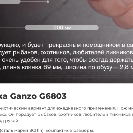
жа Ganzo G6803
ристический вариант для ежедневного применения. Нож им
ыха. Он порадует рыбаков, охотников, любителей пикников
од рукой.
сталь марки 8CR14); компактные размеры.