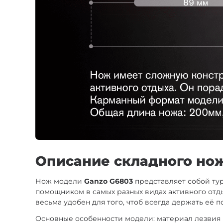
Описание складного но
Нож модели
Ganzo G6803
представляет собой ту
помощником в самых разных видах активного отд
весьма удобен для того, чтоб всегда держать её п
Основные особенности модели: материал лезвия (