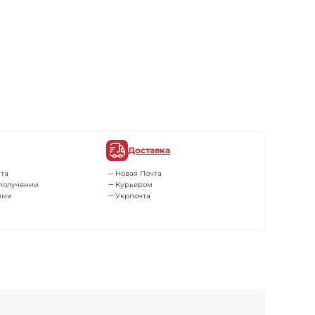
Доставка
та
Новая Почта
получении
Курьером
ями
Укрпочта