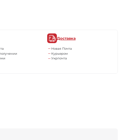
Доставка
та
Новая Почта
получении
Курьером
ями
Укрпочта