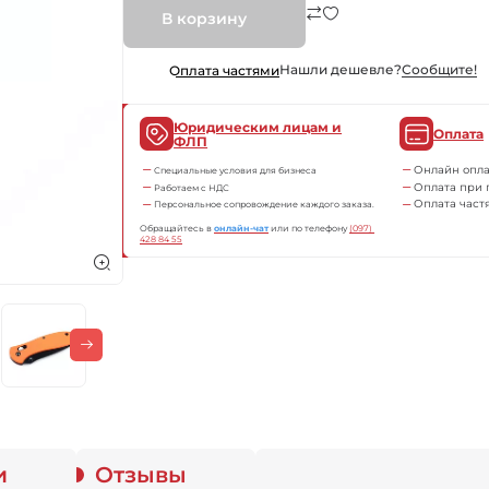
В корзину
Нашли дешевле?
Сообщите!
Оплата частями
Юридическим лицам и
Оплата
ФЛП
Онлайн опла
Специальные условия для бизнеса
Оплата при 
Работаем с НДС
Оплата част
Персональное сопровождение каждого заказа.
Обращайтесь в
онлайн-чат
или по телефону
(097) 
428 84 55
и
Отзывы