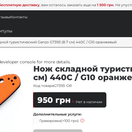
бесплатную доставку
, вам осталось заказать еще на
1 500 грн
. Не упус
тзывы
Контакты
ной туристический Ganzo G7393 (8.7 см) 440C / G10 оранжевый
veloper console for more details.
Нож складной туристи
см) 440C / G10 оранж
Код товара
G7393-OR
950
грн
Нет в наличии
Дополнительные услуги
Гравировка
(+100 грн)