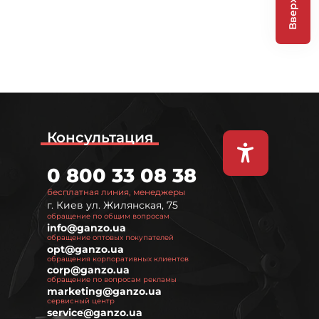
Вверх
Консультация
0 800 33 08 38
бесплатная линия, менеджеры
г. Киев ул. Жилянская, 75
обращение по общим вопросам
info@ganzo.ua
обращение оптовых покупателей
opt@ganzo.ua
обращения корпоративных клиентов
corp@ganzo.ua
обращение по вопросам рекламы
marketing@ganzo.ua
сервисный центр
service@ganzo.ua