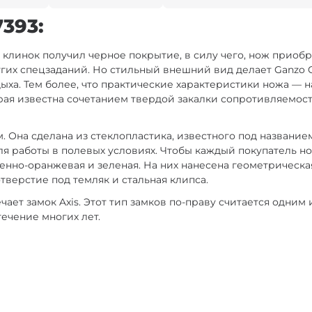
393:
 клинок получил черное покрытие, в силу чего, нож приобр
угих спецзаданий. Но стильный внешний вид делает Ganzo
ыха. Тем более, что практические характеристики ножа — 
орая известна сочетанием твердой закалки сопротивляемос
м. Она сделана из стеклопластика, известного под названи
ля работы в полевых условиях. Чтобы каждый покупатель н
щенно-оранжевая и зеленая. На них нанесена геометрическа
отверстие под темляк и стальная клипса.
чает замок Axis. Этот тип замков по-праву считается одни
течение многих лет.