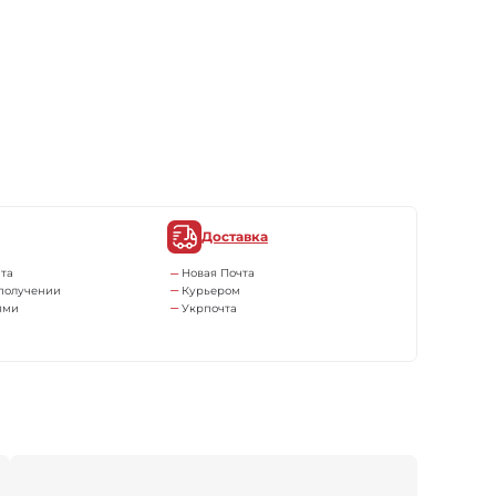
Доставка
та
Новая Почта
получении
Курьером
ями
Укрпочта