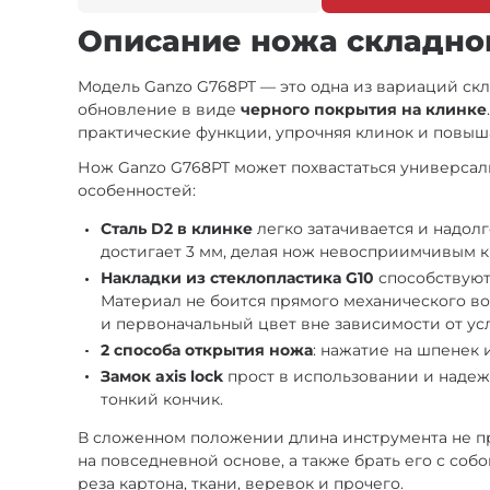
Описание ножа складног
Модель Ganzo G768PT — это одна из вариаций скл
обновление в виде
черного покрытия на клинке
практические функции, упрочняя клинок и повыш
Нож Ganzo G768PT может похвастаться универса
особенностей:
Сталь D2 в клинке
легко затачивается и надолг
достигает 3 мм, делая нож невосприимчивым
Накладки из стеклопластика G10
способствуют
Материал не боится прямого механического во
и первоначальный цвет вне зависимости от ус
2 способа открытия ножа
: нажатие на шпенек 
Замок axis lock
прост в использовании и надеж
тонкий кончик.
В сложенном положении длина инструмента не прев
на повседневной основе, а также брать его с соб
реза картона, ткани, веревок и прочего.