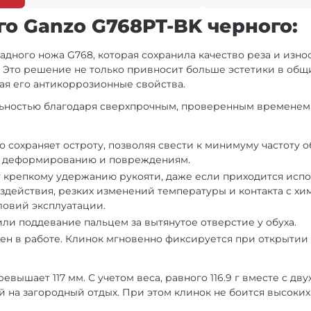
о Ganzo G768PT-BK черного:
адного ножа G768, которая сохранила качество реза и изн
. Это решение не только привносит больше эстетики в общ
ая его антикоррозионные свойства.
льностью благодаря сверхпрочным, проверенным временем
о сохраняет остроту, позволяя свести к минимуму частоту 
 к деформированию и повреждениям.
 крепкому удержанию рукояти, даже если приходится испо
здействия, резких изменений температуры и контакта с х
ловий эксплуатации.
или поддевание пальцем за вытянутое отверстие у обуха.
ен в работе. Клинок мгновенно фиксируется при открытии 
ышает 117 мм. С учетом веса, равного 116.9 г вместе с дв
ой на загородный отдых. При этом клинок не боится высоки