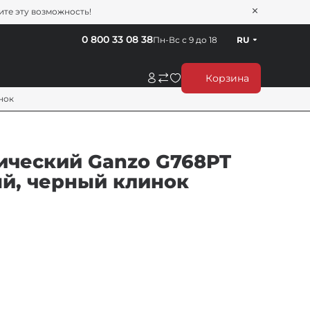
тите эту возможность!
0 800 33 08 38
Пн-Вс с 9 до 18
RU
Корзина
инок
ический Ganzo G768PT
ный, черный клинок