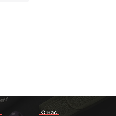
о
О нас