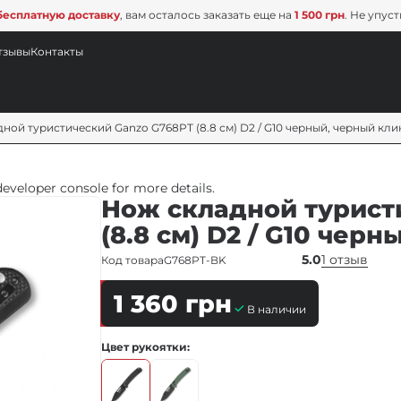
бесплатную доставку
, вам осталось заказать еще на
1 500 грн
. Не упус
тзывы
Контакты
ной туристический Ganzo G768PT (8.8 см) D2 / G10 черный, черный кл
veloper console for more details.
Нож складной турист
(8.8 см) D2 / G10 чер
5.0
1 отзыв
Код товара
G768PT-BK
1 360
грн
В наличии
Цвет рукоятки