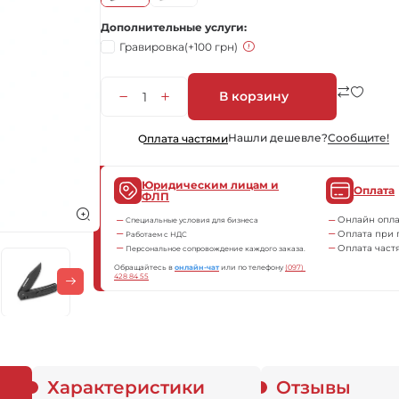
Дополнительные услуги
Гравировка
(+100 грн)
В корзину
Нашли дешевле?
Сообщите!
Оплата частями
Юридическим лицам и
Оплата
ФЛП
Онлайн опла
Специальные условия для бизнеса
Оплата при 
Работаем с НДС
Оплата част
Персональное сопровождение каждого заказа.
Обращайтесь в
онлайн-чат
или по телефону
(097) 
428 84 55
Характеристики
Отзывы