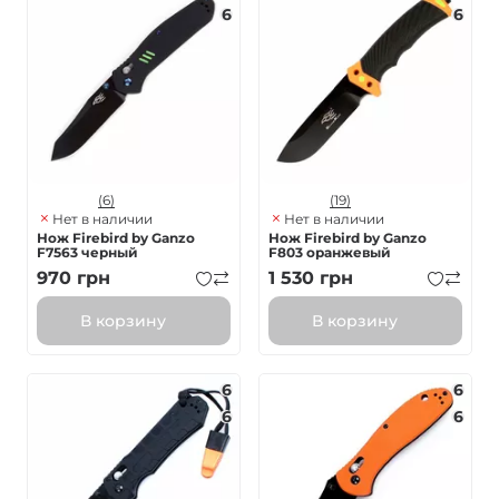
6
6
(6)
(19)
Нет в наличии
Нет в наличии
Нож Firebird by Ganzo
Нож Firebird by Ganzo
F7563 черный
F803 оранжевый
970
грн
1 530
грн
В корзину
В корзину
6
6
6
6