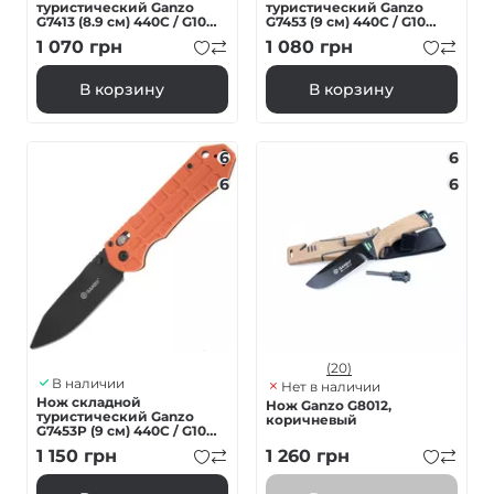
туристический Ganzo
туристический Ganzo
G7413 (8.9 см) 440С / G10
G7453 (9 см) 440С / G10
оранжевый
оранжевый
1 070
грн
1 080
грн
В корзину
В корзину
6
6
6
6
(20)
В наличии
Нет в наличии
Нож складной
Нож Ganzo G8012,
туристический Ganzo
коричневый
G7453P (9 см) 440С / G10
оранжевый
1 150
грн
1 260
грн