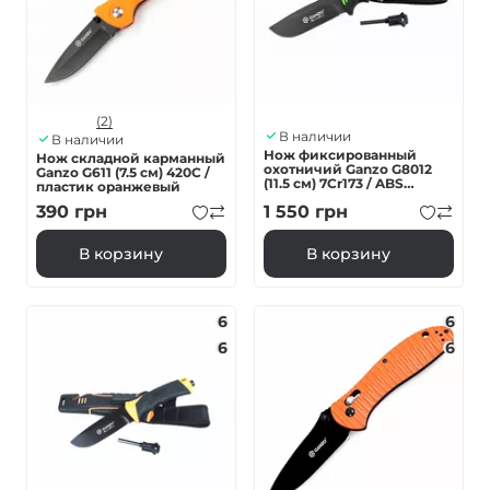
(2)
В наличии
В наличии
Нож фиксированный
Нож складной карманный
охотничий Ganzo G8012
Ganzo G611 (7.5 см) 420C /
(11.5 см) 7Cr173 / ABS
пластик оранжевый
черный
390
грн
1 550
грн
В корзину
В корзину
6
6
6
6