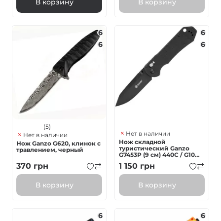
В корзину
В корзину
6
6
6
6
(5)
Нет в наличии
Нет в наличии
Нож складной
Нож Ganzo G620, клинок с
туристический Ganzo
травлением, черный
G7453P (9 см) 440С / G10
черный
370
грн
1 150
грн
В корзину
В корзину
6
6