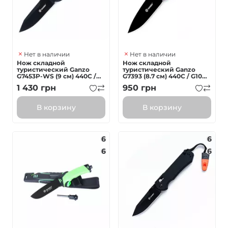
Нет в наличии
Нет в наличии
Нож складной
Нож складной
туристический Ganzo
туристический Ganzo
G7453P-WS (9 см) 440С /
G7393 (8.7 см) 440C / G10
G10 черный
оранжевый
1 430
грн
950
грн
текстурированный
В корзину
В корзину
6
6
6
6