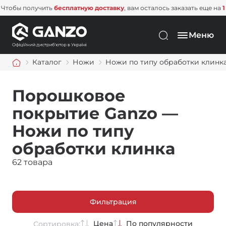
 получить
бесплатную доставку
, вам осталось заказать еще на
1 500 г
Меню
Каталог
Ножи
Ножи по типу обработки клинк
Порошковое
покрытие Ganzo —
Ножи по типу
обработки клинка
62 товара
Фильтрация
Цена
По популярности
Сортировка: