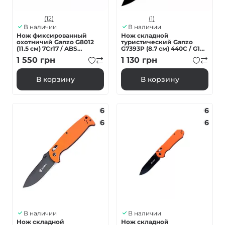
(12)
(1)
В наличии
В наличии
Нож фиксированный
Нож складной
охотничий Ganzo G8012
туристический Ganzo
(11.5 см) 7Cr17 / ABS
G7393P (8.7 см) 440C / G10
оранжевый
оранжевый
1 550
грн
1 130
грн
текстурированный
В корзину
В корзину
6
6
6
6
В наличии
В наличии
Нож складной
Нож складной