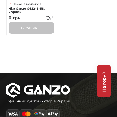
Немає в наявності
Ніж Ganzo G622-B-5S,
чорний
0
грн
В кошик
На гору