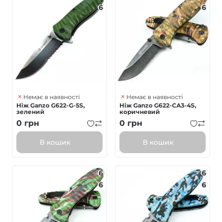
6
6
Немає в наявності
Немає в наявності
Ніж Ganzo G622-G-5S,
Ніж Ganzo G622-CA3-4S,
зелений
коричневий
0
грн
0
грн
В кошик
В кошик
6
6
6
6