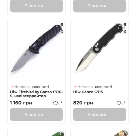
В кошик
В кошик
6
6
6
6
Немає в наявності
Немає в наявності
Ніж Firebird by Ganzo F716-
Ніж Ganzo G715
S, напівсеррейтор
1 160
грн
820
грн
В кошик
В кошик
6
6