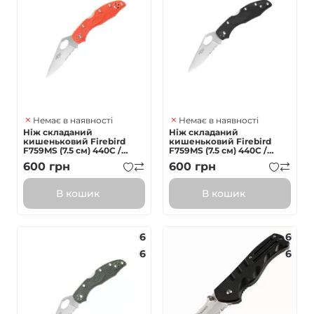
Немає в наявності
Немає в наявності
Ніж складаний
Ніж складаний
кишеньковий Firebird
кишеньковий Firebird
F759MS (7.5 см) 440C /
F759MS (7.5 см) 440C /
Nylon glass fiber
Nylon glass fiber чорний
600
грн
600
грн
помаранчевий
В кошик
В кошик
6
6
6
6