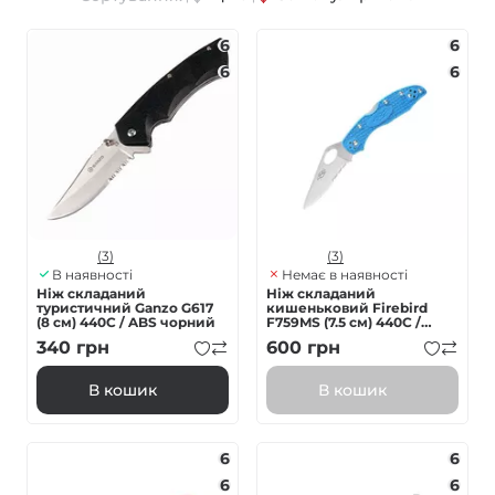
6
6
6
6
(3)
(3)
В наявності
Немає в наявності
Ніж складаний
Ніж складаний
туристичний Ganzo G617
кишеньковий Firebird
(8 см) 440C / ABS чорний
F759MS (7.5 см) 440C /
Nylon glass fiber
340
грн
600
грн
блакитний
В кошик
В кошик
6
6
6
6