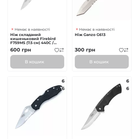
Немає в наявності
Немає в наявності
Ніж складаний
Ніж Ganzo G613
кишеньковий Firebird
F759MS (7.5 см) 440C /
Nylon glass fiber зелений
600
грн
300
грн
В кошик
В кошик
6
6
6
6