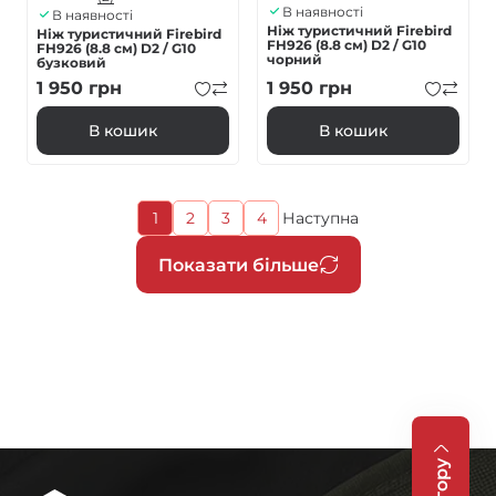
В наявності
В наявності
Ніж туристичний Firebird
Ніж туристичний Firebird
FH926 (8.8 см) D2 / G10
FH926 (8.8 см) D2 / G10
чорний
бузковий
1 950
грн
1 950
грн
В кошик
В кошик
Поточна
1
2
3
4
Наступна
Page
Page
Page
Наступна
сторінка
сторінка
Розбивка
Показати більше
на
сторінки
На гору