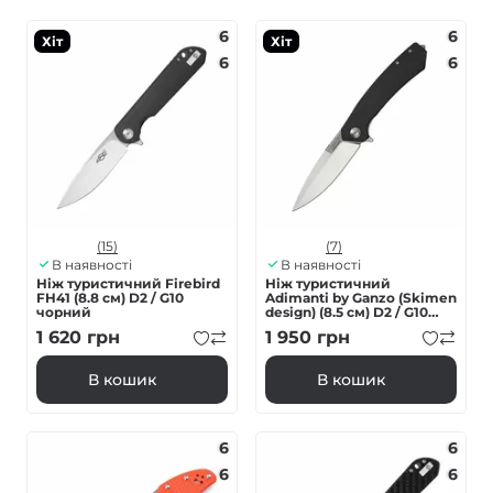
6
6
Хіт
Хіт
6
6
(15)
(7)
В наявності
В наявності
Ніж туристичний Firebird
Нiж туристичний
FH41 (8.8 см) D2 / G10
Adimanti by Ganzo (Skimen
чорний
design) (8.5 см) D2 / G10
чорний
1 620
грн
1 950
грн
В кошик
В кошик
6
6
6
6