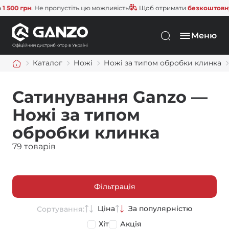
 грн
. Не пропустіть цю можливість!
Щоб отримати
безкоштовну дост
Меню
Каталог
Ножі
Ножі за типом обробки клинка
Сатинування Ganzo —
Ножі за типом
обробки клинка
79 товарів
Фільтрація
Ціна
За популярністю
Сортування:
Хіт
Акція