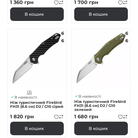
1 360
грн
1 700
грн
В кошик
В кошик
6
6
6
6
(3)
В наявності
В наявності
Ніж туристичний Firebird
Ніж туристичний Firebird
FH31 (8.6 см) D2 / G10
FH31 (8.6 см) D2 / G10 сірий
зелений
1 820
грн
1 680
грн
В кошик
В кошик