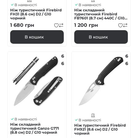
В наявності
В наявності
Ніж туристичний Firebird
Ніж складаний
FH31 (8.6 см) D2 / G10
туристичний Firebird
чорний
FB7601 (8.7 см) 440С / G10
чорний
1 680
грн
1 200
грн
В кошик
В кошик
6
6
6
6
(1)
В наявності
В наявності
Ніж складаний
Ніж туристичний Firebird
туристичний Ganzo G771
FH921 (8.6 см) D2 / G10
(8.8 см) D2 / G10 чорний
чорний