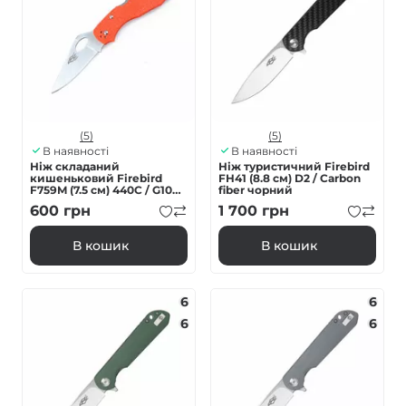
(5)
(5)
В наявності
В наявності
Ніж складаний
Ніж туристичний Firebird
кишеньковий Firebird
FH41 (8.8 см) D2 / Carbon
F759M (7.5 см) 440C / G10
fiber чорний
нейлон помаранчевий
600
грн
1 700
грн
В кошик
В кошик
6
6
6
6