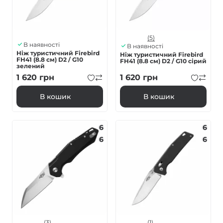
(5)
В наявності
В наявності
Ніж туристичний Firebird
Ніж туристичний Firebird
FH41 (8.8 см) D2 / G10
FH41 (8.8 см) D2 / G10 сірий
зелений
1 620
грн
1 620
грн
В кошик
В кошик
6
6
6
6
(3)
(1)