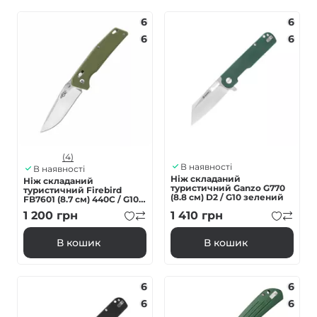
6
6
6
6
(4)
В наявності
В наявності
Ніж складаний
Ніж складаний
туристичний Ganzo G770
туристичний Firebird
(8.8 см) D2 / G10 зелений
FB7601 (8.7 см) 440С / G10
зелений
1 200
грн
1 410
грн
В кошик
В кошик
6
6
6
6