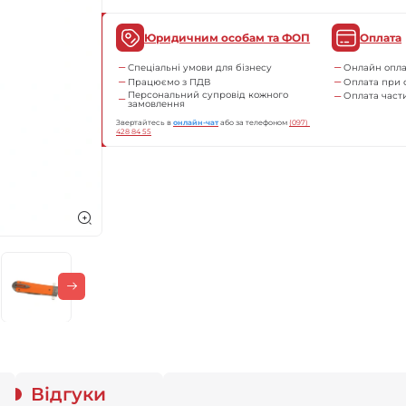
Юридичним особам та ФОП
Оплата
Спеціальні умови для бізнесу
Онлайн опла
Працюємо з ПДВ
Оплата при 
Персональний супровід кожного
Оплата час
замовлення
Звертайтесь в
онлайн-чат
або за телефоном
(097) 
428 84 55
Відгуки