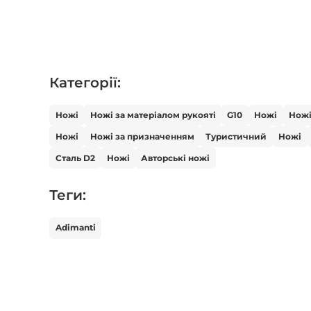
Категорії:
Ножі
Ножі за матеріалом рукояті
G10
Ножі
Ножі
Ножі
Ножі за призначенням
Туристичний
Ножі
Сталь D2
Ножі
Авторські ножі
Теги:
Adimanti