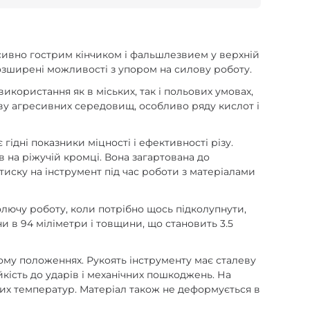
есивно гострим кінчиком і фальшлезвием у верхній
розширені можливості з упором на силову роботу.
икористання як в міських, так і польових умовах,
иву агресивних середовищ, особливо ряду кислот і
ідні показники міцності і ефективності різу.
в на ріжучій кромці. Вона загартована до
иску на інструмент під час роботи з матеріалами
лючу роботу, коли потрібно щось підколупнути,
 в 94 міліметри і товщини, що становить 3.5
ому положеннях. Рукоять інструменту має сталеву
йкість до ударів і механічних пошкоджень. На
ких температур. Матеріал також не деформується в