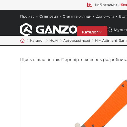
Щоб отримати
без
Про нас
Співпраця
Статті та огляди
Допомога
Відг
Пошук
Каталог
Каталог
Ножі
Авторські ножі
Нiж Adimanti Sam
Знижки
Щось пішло не так. Перевірте консоль розробника
Новинки
Ножі
Точила
Мультитули