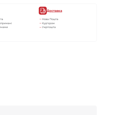
Доставка
та
Нова Пошта
отримані
Кур’єром
тинами
Укрпошта