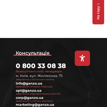
На гору
Консультація
0 800 33 08 38
безкоштовна лінія, менеджери
м. Київ, вул. Жилянська, 75
звернення з загальних питань
info@ganzo.ua
звернення оптових покупців
opt@ganzo.ua
звернення корпоративних клієнтів
corp@ganzo.ua
звернення з питань реклами
marketing@ganzo.ua