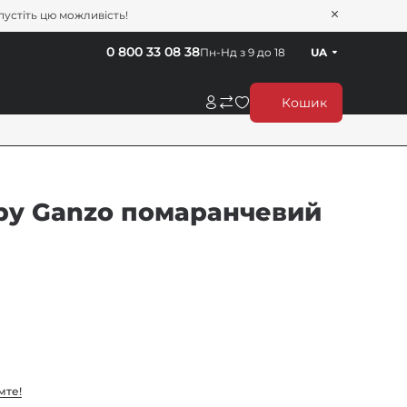
пустіть цю можливість!
0 800 33 08 38
Пн-Нд з 9 до 18
UA
Кошик
 by Ganzo помаранчевий
мте!