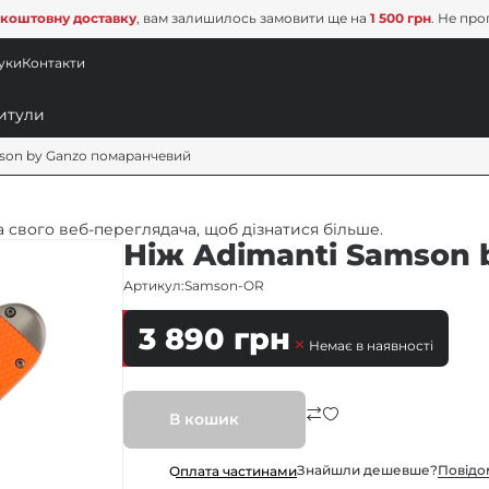
коштовну доставку
, вам залишилось замовити ще на
1 500 грн
. Не про
уки
Контакти
son by Ganzo помаранчевий
 свого веб-переглядача, щоб дізнатися більше.
Нiж Adimanti Samson
Артикул:
Samson-OR
3 890
грн
Немає в наявності
В кошик
Знайшли дешевше?
Повiдо
Оплата частинами