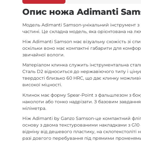
Опис ножа Adimanti Sam
Модель Adimanti Samson-унікальний інструмент з 
частині. Це складна модель, яка орієнтована на 
Ніж Adimanti Samson має візуальну схожість зі сп
оскільки воно має компактні габарити для комфор
звичайної вологи.
Матеріалом клинка служить інструментальна сталь 
Сталь D2 відноситься до нержавіючого типу і цінує
твердості близько 60 HRC, що дає клинку можливі
високої міцності.
Клинок має форму Spear-Point з фальшлезом з бок
наколоти або тонко надрізати. З базовим завданн
міліметра.
Ніж Adimanti by Ganzo Samson-це компактний фліп
основу з двома текстурованими накладками з G10 –
відміну від дешевого пластику, на склотекстоліт
разі довгого перебування під прямими променями с