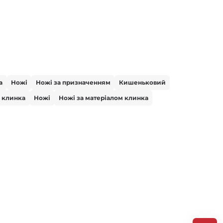
а
Ножі
Ножі за призначенням
Кишеньковий
 клинка
Ножі
Ножі за матеріалом клинка