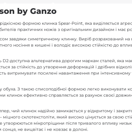
son by Ganzo
рідкісною формою клинка Spear-Point, яка виділяється агр
любителів практичних ножів з оригінальним дизайном і має 
исом завдяки симетричному клинку. Виріб розрахований на в
тного носіння в кишені і володіє високою стійкістю до впл
D2-доступна альтернатива дорогим маркам сталей, яка має г
ться за стійкість до утворення деформацій і дрібних відколі
сть витримувати посилені навантаження при інтенсивному т
у обуха. З такою списоподібної формою легко виконувати ко
ями клинок ефективно справляється за рахунок своєї довжини
пер, чий клинок надійно замикається у відкритому і закрит
 міцного склотекстоліти, який високо цінується за свою сті
і не утворюються мікротріщини після тривалого впливу низь
онця, не вицвітає і не ковзає в долоні.