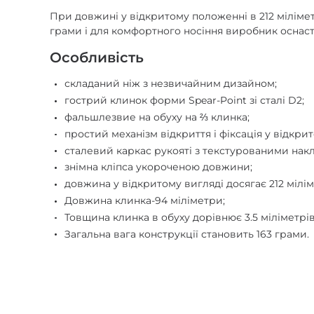
При довжині у відкритому положенні в 212 мілімет
грами і для комфортного носіння виробник оснас
Особливість
складаний ніж з незвичайним дизайном;
гострий клинок форми Spear-Point зі сталі D2;
фальшлезвие на обуху на ⅔ клинка;
простий механізм відкриття і фіксація у відкри
сталевий каркас рукояті з текстурованими нак
знімна кліпса укороченою довжини;
довжина у відкритому вигляді досягає 212 мілім
Довжина клинка-94 міліметри;
Товщина клинка в обуху дорівнює 3.5 міліметрів
Загальна вага конструкції становить 163 грами.