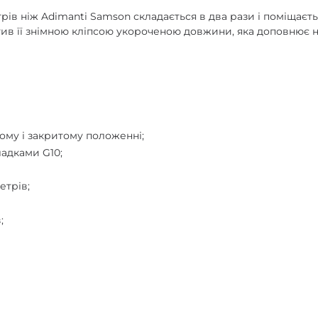
рів ніж Adimanti Samson складається в два рази і поміщаєть
тив її знімною кліпсою укороченою довжини, яка доповнює 
тому і закритому положенні;
ладками G10;
етрів;
;