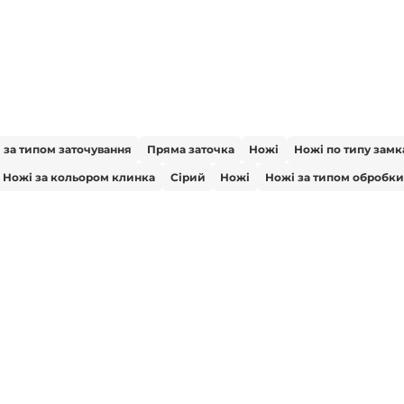
 за типом заточування
Пряма заточка
Ножі
Ножі по типу замк
Ножі за кольором клинка
Сірий
Ножі
Ножі за типом обробки