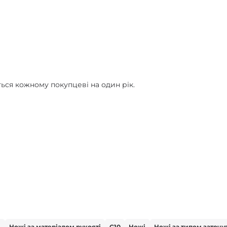
ться кожному покупцеві на один рік.
і
Ножі за матеріалом рукояті
G10
Ножі
Ножі за типом заточу