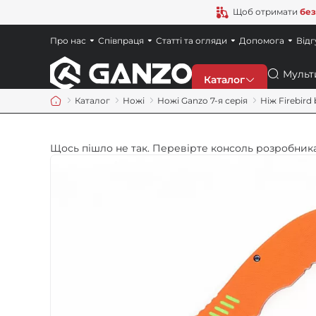
Щоб отримати
без
Про нас
Співпраця
Статті та огляди
Допомога
Відг
Пошук
Каталог
Каталог
Ножі
Ножі Ganzo 7-я серія
Ніж Firebird
Знижки
Щось пішло не так. Перевірте консоль розробника
Новинки
Ножі
Точила
Мультитули