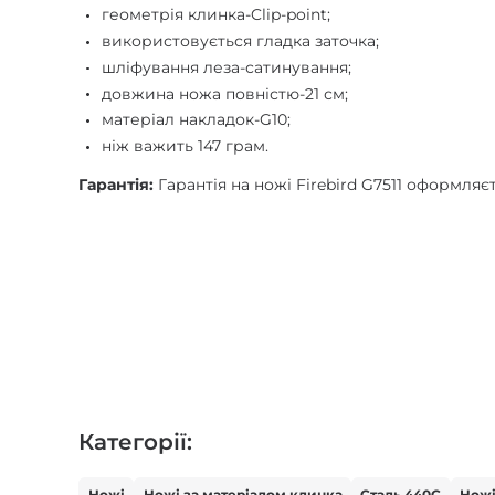
геометрія клинка-Clip-point;
використовується гладка заточка;
шліфування леза-сатинування;
довжина ножа повністю-21 см;
матеріал накладок-G10;
ніж важить 147 грам.
Гарантія:
Гарантія на ножі Firebird G7511 оформляє
Категорії:
Ножі
Ножі за матеріалом клинка
Сталь 440С
Нож