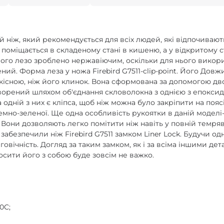
:
й ніж, який рекомендується для всіх людей, які відпочивают
 поміщається в складеному стані в кишеню, а у відкритому 
іт. Його лезо зроблено нержавіючим, оскільки для нього вико
ий. Форма леза у ножа Firebird G7511-clip-point. Його Довж
якісною, ніж його клинок. Вона сформована за допомогою дв
творений шляхом об'єднання скловолокна з однією з епоксид
одній з них є кліпса, щоб ніж можна було закріпити на пояс
емно-зеленої. Ще одна особливість рукоятки в даній моделі-
Вони дозволяють легко помітити ніж навіть у повній темряв
безпечили ніж Firebird G7511 замком Liner Lock. Будучи одні
говічність. Догляд за таким замком, як і за всіма іншими д
носити його з собою буде зовсім не важко.
0С;