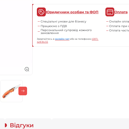
Юридичним особам та ФОП
Оплата
Спеціальні умови для бізнесу
Онлайн опла
Працюємо з ПДВ
Оплата при 
Персональний супровід кожного
Оплата час
замовлення
Звертайтесь в
онлайн-чат
або за телефоном
(097) 
428 84 55
Відгуки