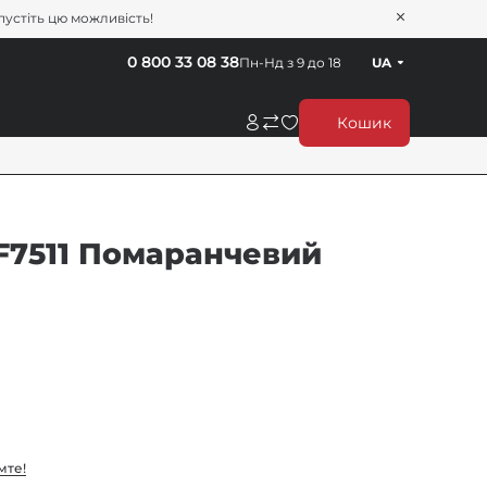
пустіть цю можливість!
0 800 33 08 38
Пн-Нд з 9 до 18
UA
Кошик
 F7511 Помаранчевий
мте!