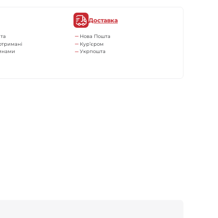
Доставка
та
Нова Пошта
отримані
Кур’єром
тинами
Укрпошта