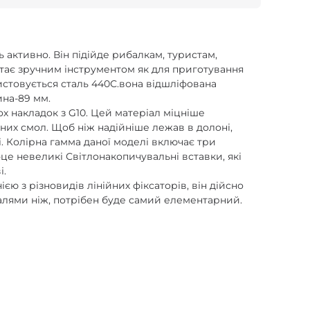
ь активно. Він підійде рибалкам, туристам,
стає зручним інструментом як для приготування
ристовується сталь 440С.вона відшліфована
ина-89 мм.
ох накладок з G10. Цей матеріал міцніше
них смол. Щоб ніж надійніше лежав в долоні,
і. Колірна гамма даної моделі включає три
це невеликі Світлонакопичувальні вставки, які
і.
єю з різновидів лінійних фіксаторів, він дійсно
еталями ніж, потрібен буде самий елементарний.