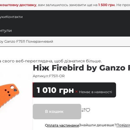
коштовну доставку
, вам залишилось замовити ще на
1 500 грн
. Не про
уки
Контакти
 by Ganzo F7511 Помаранчевий
 свого веб-переглядача, щоб дізнатися більше.
Ніж Firebird by Ganzo
Артикул:
F7511-OR
1 010
грн
Немає в наявності
В кошик
Знайшли дешевше?
Повiдо
Оплата частинами