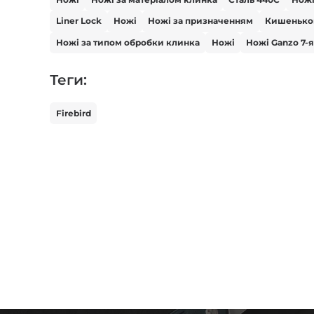
Liner Lock
Ножі
Ножі за призначенням
Кишенько
Ножі за типом обробки клинка
Ножі
Ножі Ganzo 7-я
Теги:
Firebird