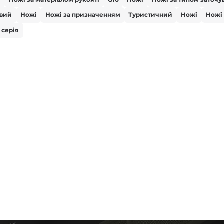
вий
Ножі
Ножі за призначенням
Туристичний
Ножі
Ножі
 серія