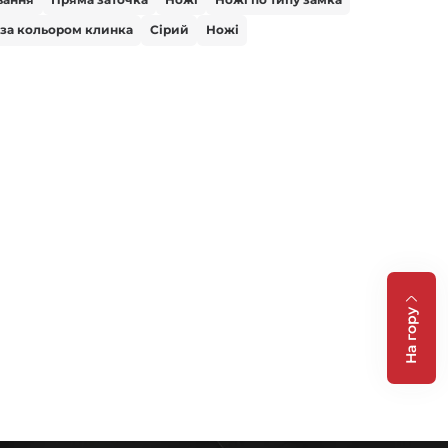
 за кольором клинка
Сірий
Ножі
На гору