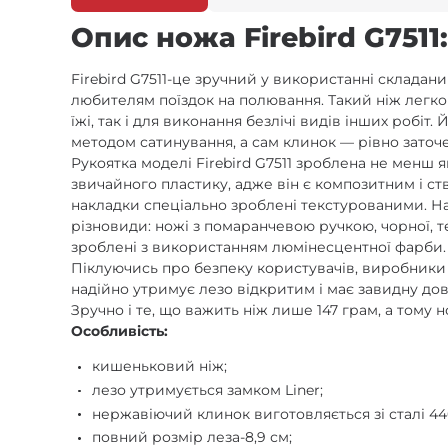
Опис ножа Firebird G7511
Firebird G7511-це зручний у використанні складани
любителям поїздок на полювання. Такий ніж легко
їжі, так і для виконання безлічі видів інших роб
методом сатинування, а сам клинок — рівно заточен
Рукоятка моделі Firebird G7511 зроблена не менш 
звичайного пластику, адже він є композитним і с
накладки спеціально зроблені текстурованими. На 
різновиди: ножі з помаранчевою ручкою, чорної, т
зроблені з використанням люмінесцентної фарби. 
Піклуючись про безпеку користувачів, виробники за
надійно утримує лезо відкритим і має завидну дов
Зручно і те, що важить ніж лише 147 грам, а тому 
Особливість:
кишеньковий ніж;
лезо утримується замком Liner;
нержавіючий клинок виготовляється зі сталі 44
повний розмір леза-8,9 см;