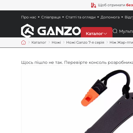
Щоб отримати
без
Про нас
Співпраця
Статті та огляди
Допомога
Відг
Пошук
Каталог
Каталог
Ножі
Ножі Ganzo 7-я серія
Ніж Жар-пти
Знижки
Щось пішло не так. Перевірте консоль розробника
Новинки
Ножі
Точила
Мультитули