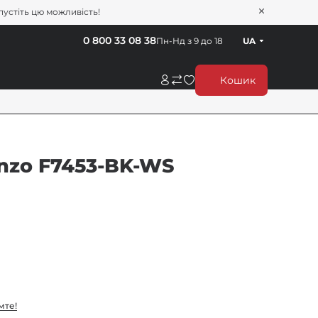
пустіть цю можливість!
0 800 33 08 38
Пн-Нд з 9 до 18
UA
Кошик
nzo F7453-BK-WS
мте!