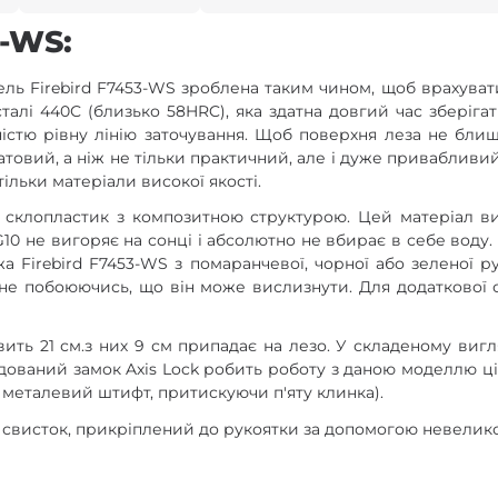
3-WS:
ель Firebird F7453-WS зроблена таким чином, щоб врахува
алі 440С (близько 58HRC), яка здатна довгий час зберігат
вністю рівну лінію заточування. Щоб поверхня леза не бли
товий, а ніж не тільки практичний, але і дуже привабливий
ільки матеріали високої якості.
клопластик з композитною структурою. Цей матеріал виг
 G10 не вигоряє на сонці і абсолютно не вбирає в себе воду
а Firebird F7453-WS з помаранчевої, чорної або зеленої р
 не побоюючись, що він може вислизнути. Для додаткової 
ть 21 см.з них 9 см припадає на лезо. У складеному вигл
удований замок Axis Lock робить роботу з даною моделлю ц
и металевий штифт, притискуючи п'яту клинка).
 свисток, прикріплений до рукоятки за допомогою невелик