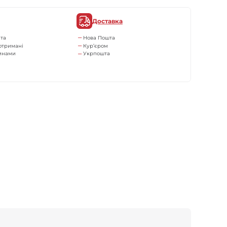
Доставка
та
Нова Пошта
отримані
Кур’єром
тинами
Укрпошта