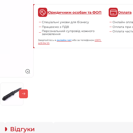
Юридичним особам та ФОП
Оплата
Спеціальні умови для бізнесу
Онлайн опла
Працюємо з ПДВ
Оплата при 
Персональний супровід кожного
Оплата час
замовлення
Звертайтесь в
онлайн-чат
або за телефоном
(097) 
428 84 55
Відгуки