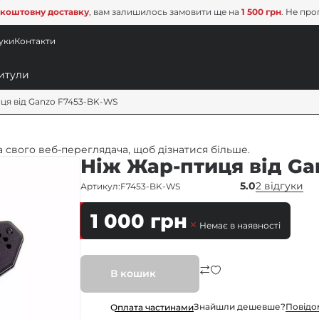
коштовну доставку
, вам залишилось замовити ще на
1 500 грн
. Не про
уки
Контакти
ця від Ganzo F7453-BK-WS
 свого веб-переглядача, щоб дізнатися більше.
Ніж Жар-птиця від Ga
5.0
2 відгуки
Артикул:
F7453-BK-WS
1 000
грн
Немає в наявності
В кошик
Знайшли дешевше?
Повiдо
Оплата частинами