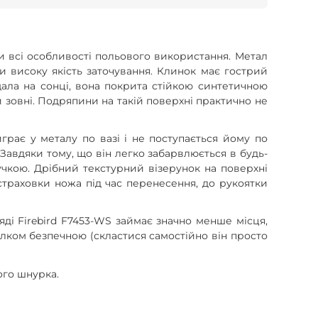
ти всі особливості польового використання. Метал
и високу якість заточування. Клинок має гострий
щала на сонці, вона покрита стійкою синтетичною
 зовні. Подряпини на такій поверхні практично не
рає у металу по вазі і не поступається йому по
. Завдяки тому, що він легко забарвлюється в будь-
учкою. Дрібний текстурний візерунок на поверхні
страховки ножа під час перенесення, до рукоятки
яді Firebird F7453-WS займає значно менше місця,
ілком безпечною (скластися самостійно він просто
ого шнурка.