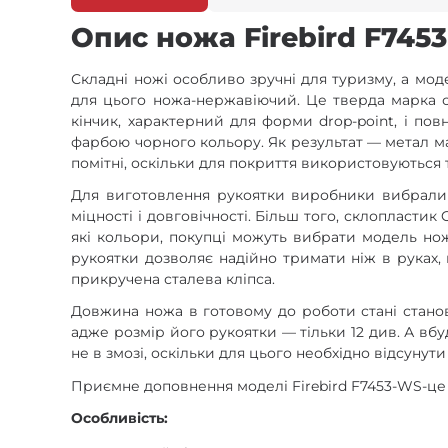
Опис ножа Firebird F745
Складні ножі особливо зручні для туризму, а мод
для цього ножа-нержавіючий. Це тверда марка ст
кінчик, характерний для форми drop-point, і по
фарбою чорного кольору. Як результат — метал ма
помітні, оскільки для покриття використовуються т
Для виготовлення рукоятки виробники вибрали с
міцності і довговічності. Більш того, склопластик
які кольори, покупці можуть вибрати модель нож
рукоятки дозволяє надійно тримати ніж в руках,
прикручена сталева кліпса.
Довжина ножа в готовому до роботи стані станови
адже розмір його рукоятки — тільки 12 див. А вб
не в змозі, оскільки для цього необхідно відсунут
Приємне доповнення моделі Firebird F7453-WS-це
Особливість: