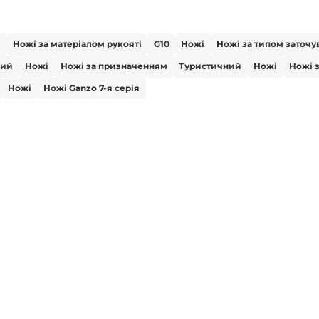
і
Ножі за матеріалом рукояті
G10
Ножі
Ножі за типом заточу
вий
Ножі
Ножі за призначенням
Туристичний
Ножі
Ножі 
Ножі
Ножі Ganzo 7-я серія