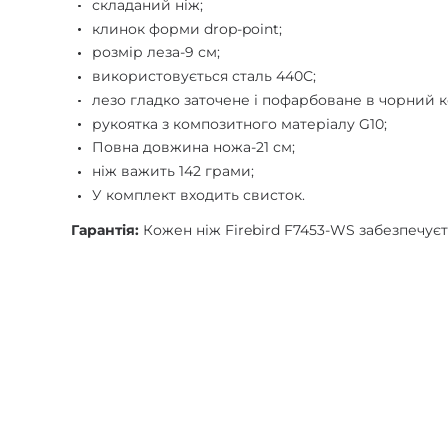
складаний ніж;
клинок форми drop-point;
розмір леза-9 см;
використовується сталь 440С;
лезо гладко заточене і пофарбоване в чорний к
рукоятка з композитного матеріалу G10;
Повна довжина ножа-21 см;
ніж важить 142 грами;
У комплект входить свисток.
Гарантія:
Кожен ніж Firebird F7453-WS забезпечуєт