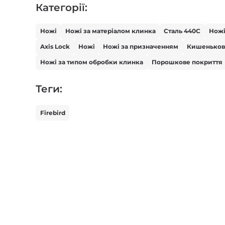
Категорії:
Ножі
Ножі за матеріалом клинка
Сталь 440С
Нож
Axis Lock
Ножі
Ножі за призначенням
Кишенько
Ножі за типом обробки клинка
Порошкове покриття
Теги:
Firebird