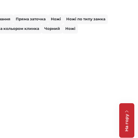
вання
Пряма заточка
Ножі
Ножі по типу замка
за кольором клинка
Чорний
Ножі
На гору