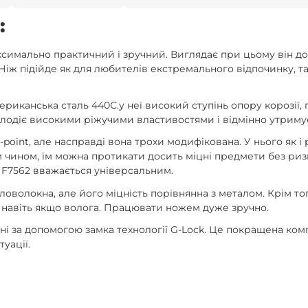
:
аксимально практичний і зручний. Виглядає при цьому він до
Ніж підійде як для любителів екстремального відпочинку, т
риканська сталь 440С.у неї високий ступінь опору корозії,
володіє високими ріжучими властивостями і відмінно утримує
point, але насправді вона трохи модифікована. У нього як і 
 чином, їм можна протикати досить міцні предмети без риз
rd F7562 вважається універсальним.
оволокна, але його міцність порівнянна з металом. Крім того, 
і, навіть якщо волога. Працювати ножем дуже зручно.
і за допомогою замка технології G-Lock. Це покращена комп
туації.