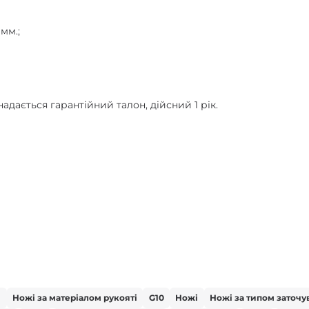
мм.;
адається гарантійний талон, дійсний 1 рік.
і
Ножі за матеріалом рукояті
G10
Ножі
Ножі за типом заточу