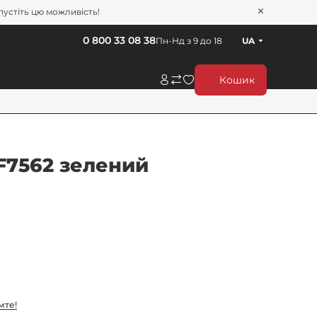
пустіть цю можливість!
0 800 33 08 38
Пн-Нд з 9 до 18
UA
Кошик
 F7562 зелений
мте!