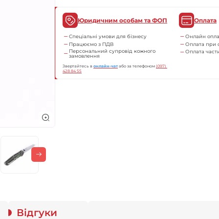
Юридичним особам та ФОП
Оплата
Спеціальні умови для бізнесу
Онлайн опла
Працюємо з ПДВ
Оплата при 
Персональний супровід кожного
Оплата час
замовлення
Звертайтесь в
онлайн-чат
або за телефоном
(097) 
428 84 55
Відгуки