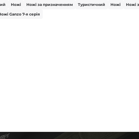
вий
Ножі
Ножі за призначенням
Туристичний
Ножі
Ножі 
Ножі Ganzo 7-я серія