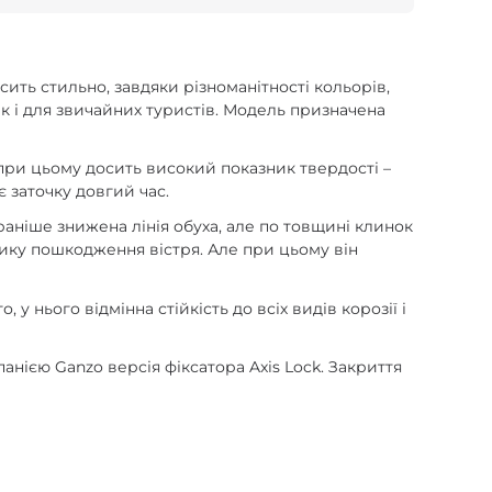
сить стильно, завдяки різноманітності кольорів,
ак і для звичайних туристів. Модель призначена
 при цьому досить високий показник твердості –
 заточку довгий час.
раніше знижена лінія обуха, але по товщині клинок
ику пошкодження вістря. Але при цьому він
у нього відмінна стійкість до всіх видів корозії і
анією Ganzo версія фіксатора Axis Lock. Закриття