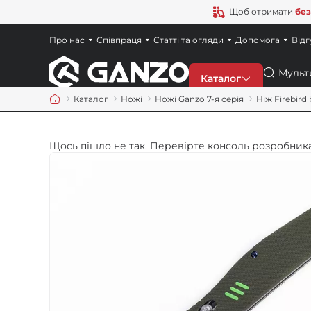
Щоб отримати
без
Про нас
Співпраця
Статті та огляди
Допомога
Відг
Пошук
Каталог
Каталог
Ножі
Ножі Ganzo 7-я серія
Ніж Firebird
Знижки
Щось пішло не так. Перевірте консоль розробника
Новинки
Ножі
Точила
Мультитули