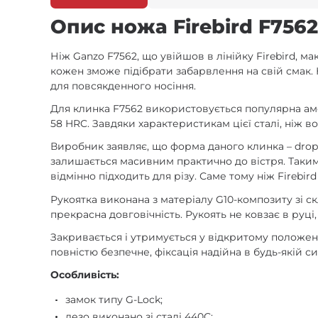
Опис ножа Firebird F7562
Ніж Ganzo F7562, що увійшов в лінійку Firebird, м
кожен зможе підібрати забарвлення на свій смак. 
для повсякденного носіння.
Для клинка F7562 використовується популярна аме
58 HRC. Завдяки характеристикам цієї сталі, ніж 
Виробник заявляє, що форма даного клинка – drop-
залишається масивним практично до вістря. Таким
відмінно підходить для різу. Саме тому ніж Firebi
Рукоятка виконана з матеріалу G10-композиту зі скл
прекрасна довговічність. Рукоять не ковзає в руц
Закривається і утримується у відкритому положенн
повністю безпечне, фіксація надійна в будь-якій си
Особливість:
замок типу G-Lock;
лезо виконано зі сталі 440С;