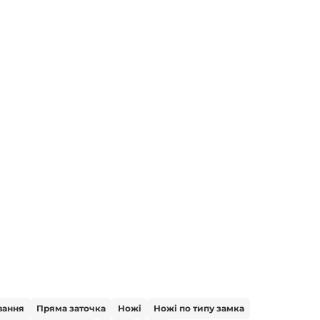
вання
Пряма заточка
Ножі
Ножі по типу замка