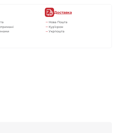
Доставка
та
Нова Пошта
отримані
Кур’єром
тинами
Укрпошта