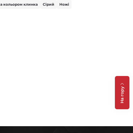
за кольором клинка
Сірий
Ножі
На гору