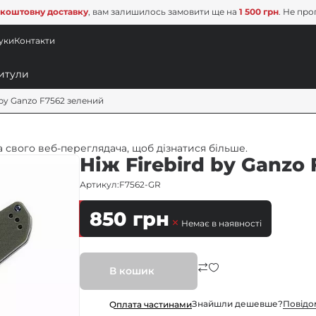
коштовну доставку
, вам залишилось замовити ще на
1 500 грн
. Не про
уки
Контакти
 by Ganzo F7562 зелений
 свого веб-переглядача, щоб дізнатися більше.
Ніж Firebird by Ganzo
Артикул:
F7562-GR
850
грн
Немає в наявності
В кошик
Знайшли дешевше?
Повiдо
Оплата частинами