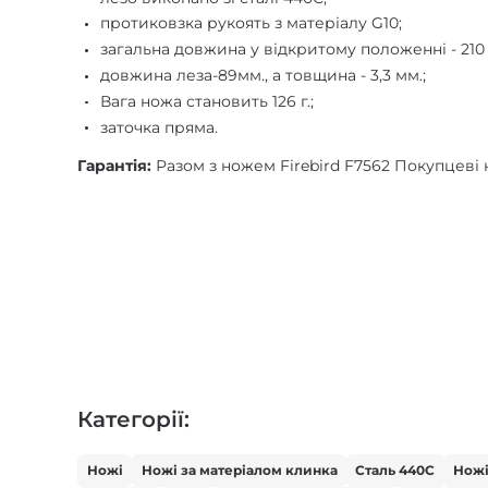
протиковзка рукоять з матеріалу G10;
загальна довжина у відкритому положенні - 210 
довжина леза-89мм., а товщина - 3,3 мм.;
Вага ножа становить 126 г.;
заточка пряма.
Гарантія:
Разом з ножем Firebird F7562 Покупцеві н
Категорії:
Ножі
Ножі за матеріалом клинка
Сталь 440С
Нож