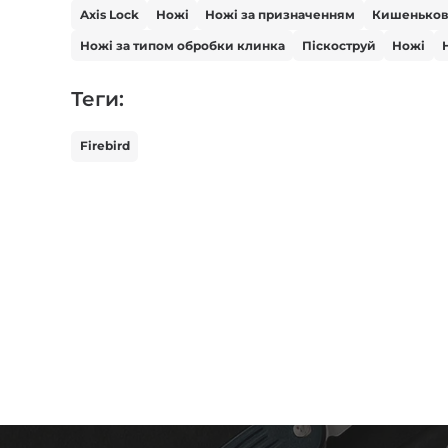
Axis Lock
Ножі
Ножі за призначенням
Кишенько
Ножі за типом обробки клинка
Піскоструй
Ножі
Теги:
Firebird