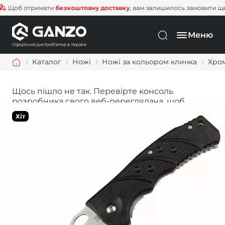
об отримати
безкоштовну доставку
, вам залишилось замовити ще на
Меню
Каталог
Ножі
Ножі за кольором клинка
Хро
Щось пішло не так. Перевірте консоль
розробника свого веб-переглядача, щоб
дізнатися більше.
Хіт