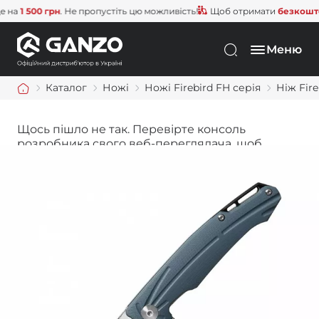
а
1 500 грн
. Не пропустіть цю можливість!
Щоб отримати
безкоштовну
Меню
Каталог
Ножі
Ножі Firebird FH серія
Ніж Fire
Щось пішло не так. Перевірте консоль
розробника свого веб-переглядача, щоб
дізнатися більше.