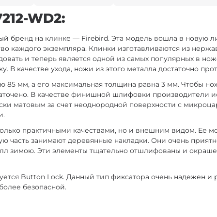
212-WD2:
 бренд на клинке — Firebird. Эта модель вошла в новую 
тво каждого экземпляра. Клинки изготавливаются из нержа
довать и теперь является одной из самых популярных в но
ку. В качестве ухода, ножи из этого металла достаточно пр
ю 85 мм, а его максимальная толщина равна 3 мм. Чтобы н
заточено. В качестве финишной шлифовки производители ис
ски матовым за счет неоднородной поверхности с микроцар
и.
олько практичными качествами, но и внешним видом. Ее мо
ю часть занимают деревянные накладки. Они очень приятно
еталл зимою. Эти элементы тщательно отшлифованы и окраш
зуется Button Lock. Данный тип фиксатора очень надежен и
более безопасной.