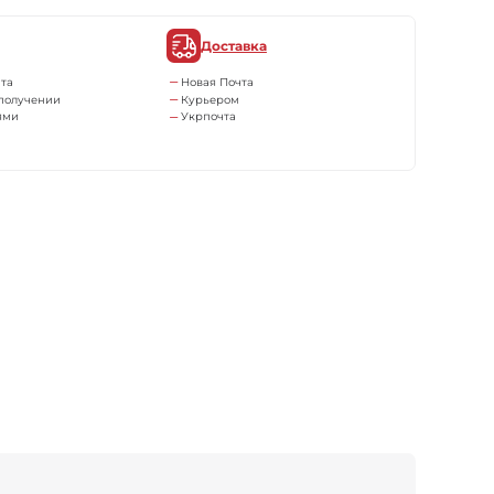
Доставка
та
Новая Почта
получении
Курьером
ями
Укрпочта