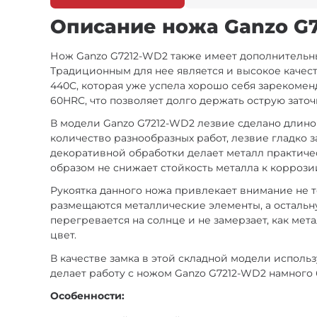
Описание ножа Ganzo G7
Нож Ganzo G7212-WD2 также имеет дополнительный
Традиционным для нее является и высокое качес
440С, которая уже успела хорошо себя зарекомен
60HRC, что позволяет долго держать острую заточ
В модели Ganzo G7212-WD2 лезвие сделано длино
количество разнообразных работ, лезвие гладко 
декоративной обработки делает металл практиче
образом не снижает стойкость металла к коррози
Рукоятка данного ножа привлекает внимание не т
размещаются металлические элементы, а остальну
перегревается на солнце и не замерзает, как м
цвет.
В качестве замка в этой складной модели исполь
делает работу с ножом Ganzo G7212-WD2 намного 
Особенности: