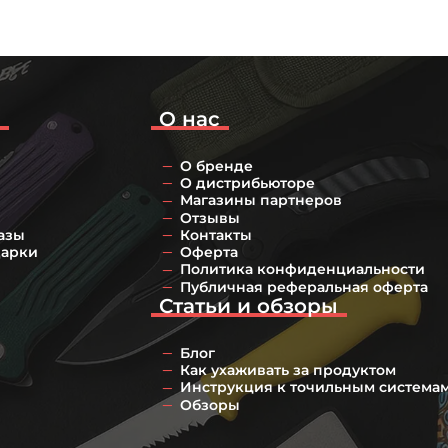
о
О нас
О бренде
О дистрибьюторе
Магазины партнеров
Отзывы
азы
Контакты
дарки
Оферта
Политика конфиденциальности
Публичная реферальная оферта
Статьи и обзоры
Блог
Как ухаживать за продуктом
Инструкция к точильным система
Обзоры