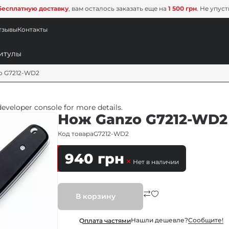
бесплатную доставку
, вам осталось заказать еще на
1 500 грн
. Не упус
тзывы
Контакты
o G7212-WD2
veloper console for more details.
Нож Ganzo G7212-WD2
Код товара
G7212-WD2
940
грн
Нет в наличии
В корзину
Нашли дешевле?
Сообщите!
Оплата частями