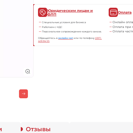
Юридическим лицам и
Оплата
ФЛП
Онлайн опла
Специальные условия для бизнеса
Оплата при 
Работаем с НДС
Оплата част
Персональное сопровождение каждого заказа.
Обращайтесь в
онлайн-чат
или по телефону
(097) 
428 84 55
и
Отзывы