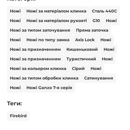
Ножі
Ножі за матеріалом клинка
Сталь 440С
Ножі
Ножі за матеріалом рукояті
G10
Ножі
Ножі за типом заточування
Пряма заточка
Ножі
Ножі по типу замка
Axis Lock
Ножі
Ножі за призначенням
Кишеньковий
Ножі
Ножі за призначенням
Туристичний
Ножі
Ножі за кольором клинка
Сірий
Ножі
Ножі за типом обробки клинка
Сатинування
Ножі
Ножі Ganzo 7-я серія
Теги:
Firebird