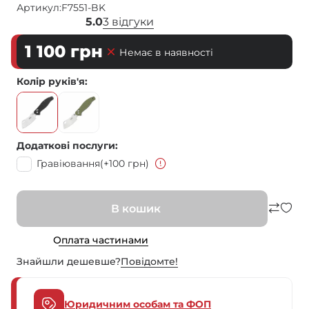
Артикул:
F7551-BK
5.0
3 відгуки
1 100
грн
Немає в наявності
Колір руків'я
Додаткові послуги
Гравіювання
(+100 грн)
В кошик
Оплата частинами
Знайшли дешевше?
Повiдомте!
Юридичним особам та ФОП