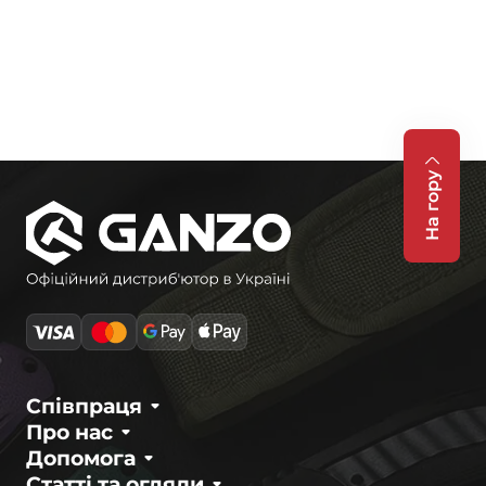
На гору
Співпраця
Про нас
Допомога
Статті та огляди