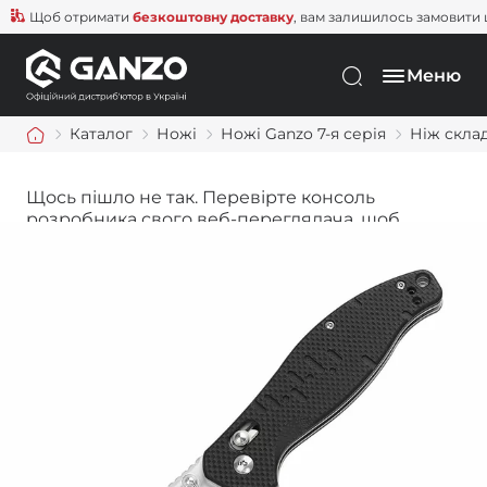
Щоб отримати
безкоштовну доставку
, вам залишилось замовити ще 
Меню
Каталог
Ножі
Ножі Ganzo 7-я серія
Ніж склад
Щось пішло не так. Перевірте консоль
розробника свого веб-переглядача, щоб
дізнатися більше.