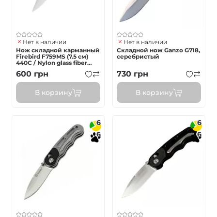
Нет в наличии
Нет в наличии
Нож складной карманный
Складной нож Ganzo G718,
Firebird F759MS (7.5 см)
серебристый
440C / Nylon glass fiber
зеленый
600
грн
730
грн
В корзину
В корзину
6
6
6
6