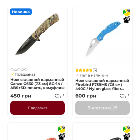
6
Новинка
6
(3)
Предзаказ
Нет в наличии
Нож складной карманный
Нож складной карманный
Ganzo G630 (7.3 см) 8Cr14 /
Firebird F759MS (7.5 см)
ABS+3D-печать, камуфляж
440C / Nylon glass fiber
голубой
450
грн
600
грн
В корзину
Предзаказ
6
6
6
6