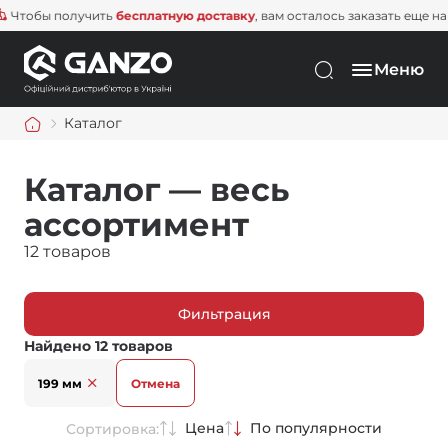
бы получить
бесплатную доставку
, вам осталось заказать еще на
1 500
Меню
Каталог
Каталог — весь
ассортимент
12 товаров
Фильтрация
Найдено 12 товаров
199 мм
Отмена
Цена
По популярности
Сортировка: