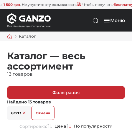
0 грн
. Не упустите эту возможность!
Чтобы получить
бесплатную до
Меню
Каталог
Каталог — весь
ассортимент
13 товаров
Фильтрация
Найдено 13 товаров
8Cr13
Отмена
Цена
По популярности
Сортировка: