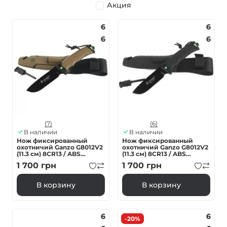
Акция
6
6
6
6
(7)
(6)
В наличии
В наличии
Нож фиксированный
Нож фиксированный
охотничий Ganzo G8012V2
охотничий Ganzo G8012V2
(11.3 см) 8CR13 / ABS
(11.3 см) 8CR13 / ABS
коричневый с чехлом 4 в 1
черный с чехлом 4 в 1
1 700
грн
1 700
грн
В корзину
В корзину
6
6
-20%