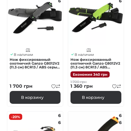
6
6
(3)
(3)
В наличии
В наличии
Нож фиксированный
Нож фиксированный
охотничий Ganzo G8012V2
охотничий Ganzo G8012V2
(11.3 см) 8CR13 / ABS серый
(11.3 см) 8CR13 / ABS
с чехлом 4 в 1
зеленый с чехлом 4 в 1
Економия
340
грн
1 700
грн
1 700
грн
1 360
грн
В корзину
В корзину
6
6
-20%
6
6