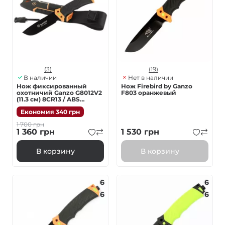
(3)
(19)
В наличии
Нет в наличии
Нож фиксированный
Нож Firebird by Ganzo
охотничий Ganzo G8012V2
F803 оранжевый
(11.3 см) 8CR13 / ABS
оранжевый с чехлом 4 в 1
Економия
340
грн
1 700
грн
1 360
грн
1 530
грн
В корзину
В корзину
6
6
6
6