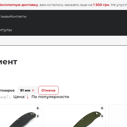
бесплатную доставку
, вам осталось заказать еще на
1 500 грн
. Не упус
тзывы
Контакты
мент
 товаров
91 мм
Отмена
Цена
По популярности
ка:
6
6
6
6