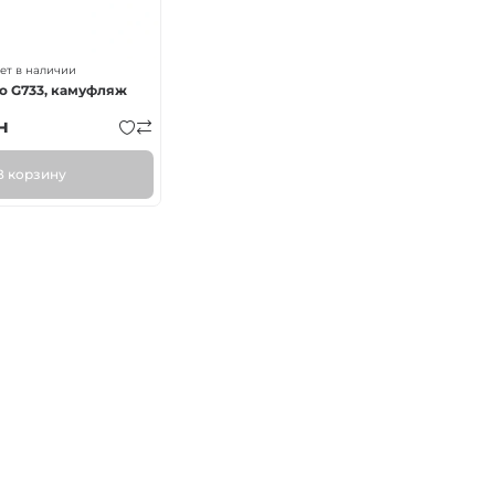
ет в наличии
o G733, камуфляж
н
В корзину