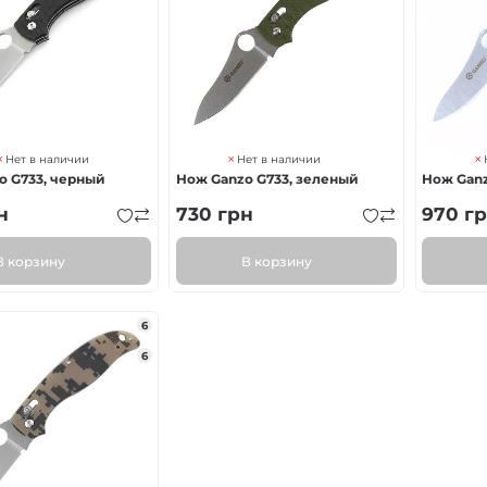
Нет в наличии
Нет в наличии
o G733, черный
Нож Ganzo G733, зеленый
Нож Ganz
н
730
грн
970
гр
В корзину
В корзину
6
6