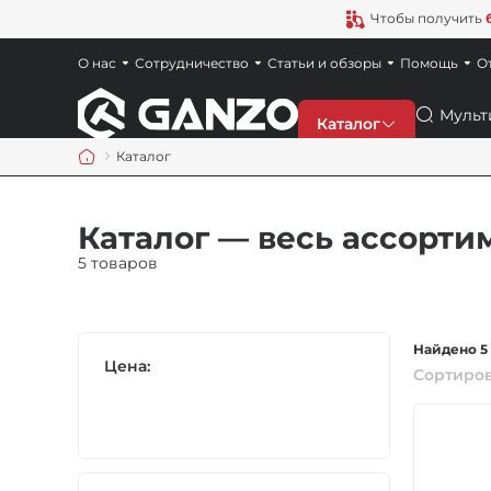
Чтобы получить
О нас
Сотрудничество
Статьи и обзоры
Помощь
О
Поиск
Каталог
Каталог
Скидки
Каталог — весь ассорти
Новинки
5 товаров
Ножи
Найдено 5
Цена:
Сортиров
Точила
Мультитулы