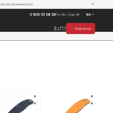
тите эту возможность!
0 800 33 08 38
Пн-Вс с 9 до 18
RU
Корзина
6
6
6
6