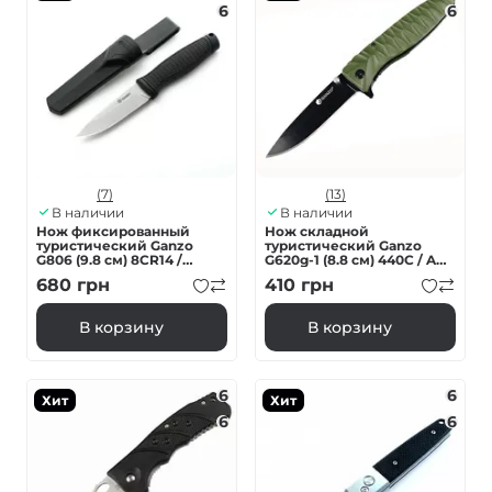
6
6
(7)
(13)
В наличии
В наличии
Нож фиксированный
Нож складной
туристический Ganzo
туристический Ganzo
G806 (9.8 см) 8CR14 /
G620g-1 (8.8 см) 440C / ABS
PP+TPR черный с чехлом
зеленый
680
грн
410
грн
В корзину
В корзину
6
6
Хит
Хит
6
6