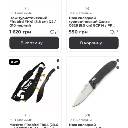
(15)
(4)
В наличии
В наличии
Нож туристический
Нож складной
Firebird FH41 (8.8 см) D2 /
туристический Ganzo
G10 черный
G628 (8.9 см) 8CR14 / PP
алюминий серый
1 620
грн
550
грн
В корзину
В корзину
6
6
Хит
6
6
(11)
(21)
В наличии
В наличии
Мачете Firebird F804 (28.6
Нож складной