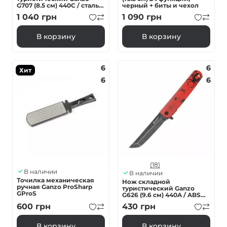
G707 (8.5 см) 440C / сталь с
черный + биты и чехол
деревом серый
1 040
грн
1 090
грн
В корзину
В корзину
6
6
Хит
6
6
(18)
В наличии
В наличии
Точилка механическая
Нож складной
ручная Ganzo ProSharp
туристический Ganzo
GProS
G626 (9.6 см) 440A / ABS
красный
600
грн
430
грн
В корзину
В корзину