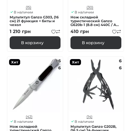
(15)
(30)
В наличии
В наличии
Мультитул Ganzo G303, (16
Нож складной
см) 21 функция + биты и
туристический Ganzo
чехол
G620b-1 (8.8 см) 440C / ABS
черный
1 210
грн
410
грн
В корзину
В корзину
6
6
Хит
Хит
6
6
(42)
(14)
В наличии
В наличии
Нож складной
Мультитул Ganzo G202B,
туристический Ganzo
(16.5 см) 24 функции,