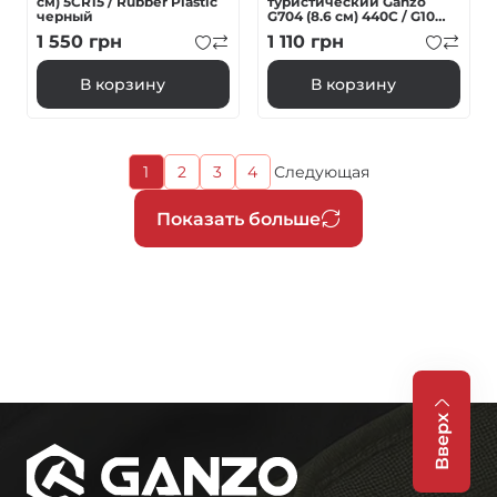
см) 5CR15 / Rubber Plastic
туристический Ganzo
черный
G704 (8.6 см) 440С / G10
черный
1 550
грн
1 110
грн
В корзину
В корзину
Текущая
1
2
3
4
Следующая
Страница
Страница
Страница
Следующая
страница
страница
Нумерация
Показать больше
страниц
Вверх