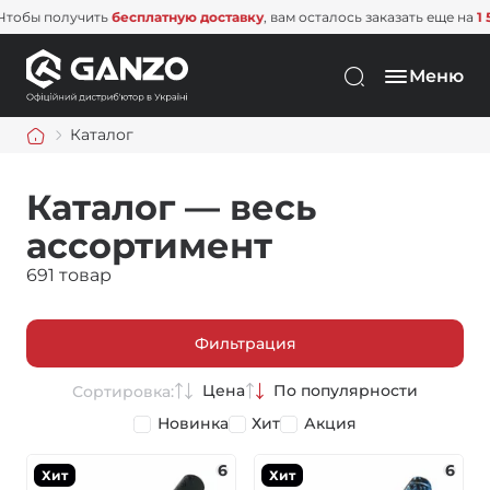
получить
бесплатную доставку
, вам осталось заказать еще на
1 500 грн
Меню
Каталог
Каталог — весь
ассортимент
691 товар
Фильтрация
Цена
По популярности
Сортировка:
Новинка
Хит
Акция
6
6
Хит
Хит