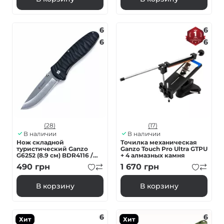
6
6
6
6
(28)
(17)
В наличии
В наличии
Нож складной
Точилка механическая
туристический Ganzo
Ganzo Touch Pro Ultra GTPU
G6252 (8.9 см) BDR4116 /
+ 4 алмазных камня
fiberglass черный
490
грн
1 670
грн
В корзину
В корзину
6
6
Хит
Хит