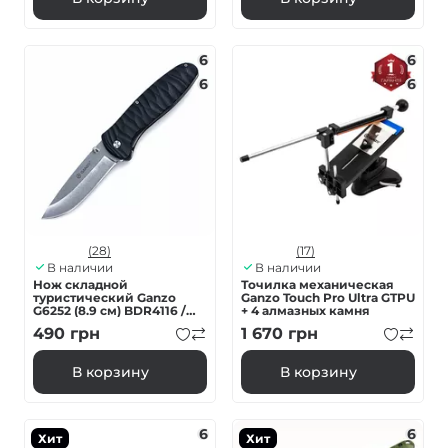
6
6
6
6
(28)
(17)
В наличии
В наличии
Нож складной
Точилка механическая
туристический Ganzo
Ganzo Touch Pro Ultra GTPU
G6252 (8.9 см) BDR4116 /
+ 4 алмазных камня
fiberglass черный
490
грн
1 670
грн
В корзину
В корзину
6
6
Хит
Хит