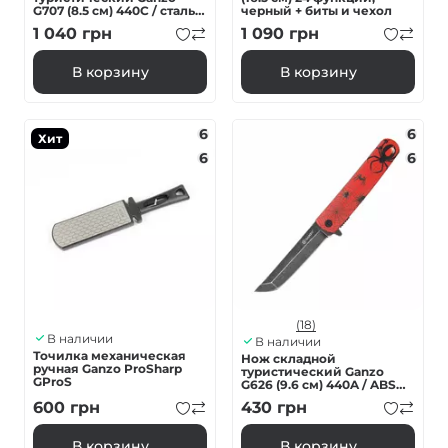
G707 (8.5 см) 440C / сталь с
черный + биты и чехол
деревом серый
1 040
грн
1 090
грн
В корзину
В корзину
6
6
Хит
6
6
(18)
В наличии
В наличии
Точилка механическая
Нож складной
ручная Ganzo ProSharp
туристический Ganzo
GProS
G626 (9.6 см) 440A / ABS
красный
600
грн
430
грн
В корзину
В корзину