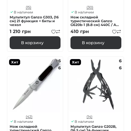
(15)
(30)
В наличии
В наличии
Мультитул Ganzo G303, (16
Нож складной
см) 21 функция + биты и
туристический Ganzo
чехол
G620b-1 (8.8 см) 440C / ABS
черный
1 210
грн
410
грн
В корзину
В корзину
6
6
Хит
Хит
6
6
(42)
(14)
В наличии
В наличии
Нож складной
Мультитул Ganzo G202B,
туристический Ganzo
(16.5 см) 24 функции,