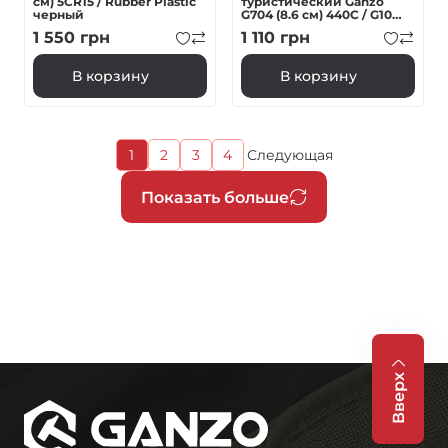
см) 5CR15 / Rubber Plastic
туристический Ganzo
черный
G704 (8.6 см) 440С / G10
черный
1 550
грн
1 110
грн
В корзину
В корзину
Текущая
1
2
3
4
Следующая
Страница
Страница
Страница
Следующая
страница
страница
Нумерация
Показать больше
страниц
Вверх