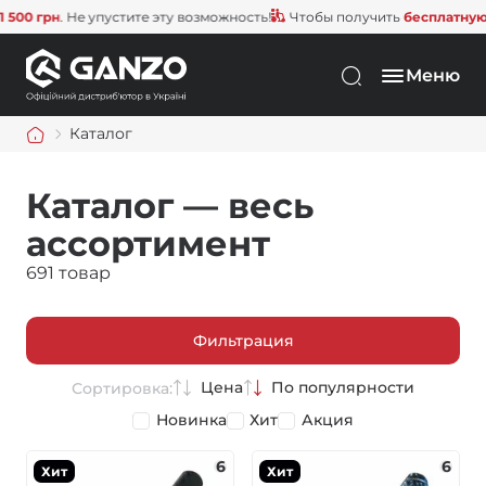
рн
. Не упустите эту возможность!
Чтобы получить
бесплатную достав
Меню
Каталог
Каталог — весь
ассортимент
691 товар
Фильтрация
Цена
По популярности
Сортировка:
Новинка
Хит
Акция
6
6
Хит
Хит