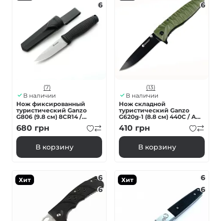
6
6
(7)
(13)
В наличии
В наличии
Нож фиксированный
Нож складной
туристический Ganzo
туристический Ganzo
G806 (9.8 см) 8CR14 /
G620g-1 (8.8 см) 440C / ABS
PP+TPR черный с чехлом
зеленый
680
грн
410
грн
В корзину
В корзину
6
6
Хит
Хит
6
6