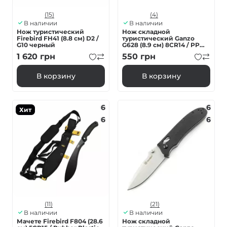
(15)
(4)
В наличии
В наличии
Нож туристический
Нож складной
Firebird FH41 (8.8 см) D2 /
туристический Ganzo
G10 черный
G628 (8.9 см) 8CR14 / PP
алюминий серый
1 620
грн
550
грн
В корзину
В корзину
6
6
Хит
6
6
(11)
(21)
В наличии
В наличии
Мачете Firebird F804 (28.6
Нож складной