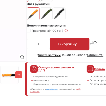
Цвет рукоятки
Дополнительные услуги
Гравировка
(+100 грн)
В корзину
Нашли дешевле?
Сообщите!
Оплата частями
Юридическим лицам и
Оплата
ФЛП
Онлайн опла
Специальные условия для бизнеса
Оплата при 
Работаем с НДС
Оплата част
Персональное сопровождение каждого заказа.
Обращайтесь в
онлайн-чат
или по телефону
(097) 
428 84 55