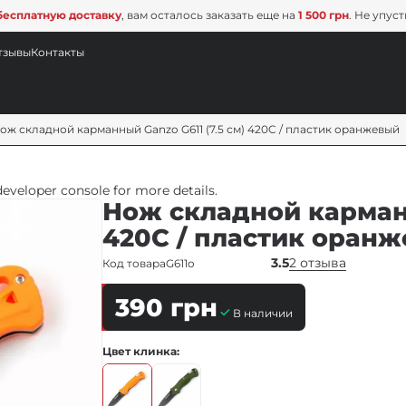
бесплатную доставку
, вам осталось заказать еще на
1 500 грн
. Не упус
тзывы
Контакты
ож складной карманный Ganzo G611 (7.5 см) 420C / пластик оранжевый
veloper console for more details.
Нож складной карманн
420C / пластик оран
3.5
2 отзыва
Код товара
G611o
390
грн
В наличии
Цвет клинка