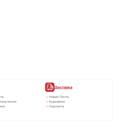
Доставка
та
Новая Почта
получении
Курьером
ями
Укрпочта