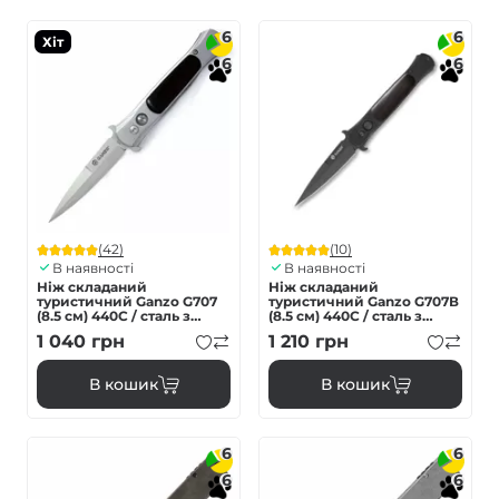
6
6
Хіт
6
6
(42)
(10)
В наявності
В наявності
Ніж складаний
Ніж складаний
туристичний Ganzo G707
туристичний Ganzo G707В
(8.5 см) 440C / сталь з
(8.5 см) 440C / сталь з
деревом сірий
деревом чорний
1 040
грн
1 210
грн
В кошик
В кошик
6
6
6
6