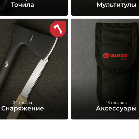
Точила
Мультитулы
Алмазные камни 8
Магниты неодимовые 6
очильные камни Ganzo 5
Наборы для заточки 9
24 товара
13 товаров
Снаряжение
Аксессуары