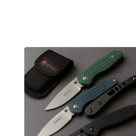
Авторские ножи 17
Ножи Firebird FH серия 79
Ножи Ganzo 6-я серия 86
Сист
Ножи Ganzo 7-я серия 358
Ножи Ganzo 8-я серия 31
Ножи по цвету клинка 580
Ножи по материалу клинка 579
Ножи по материалу рукояти 576
Ножи по назначению 578
Ножи по типу заточки 578
Ножи по типу обработки клинка 580
Ножи по типу замка 547