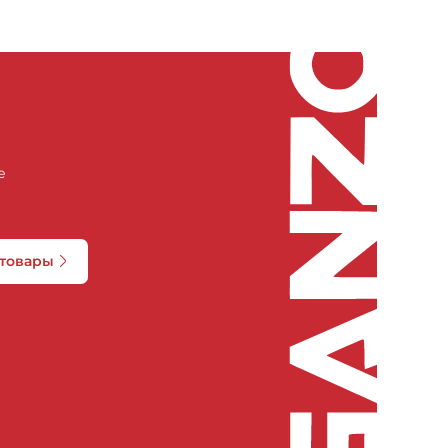
е
 товары