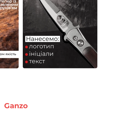
й
Ganzo