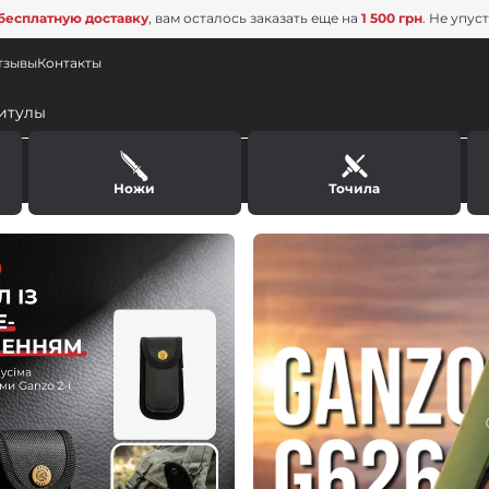
бесплатную доставку
, вам осталось заказать еще на
1 500 грн
. Не упус
тзывы
Контакты
Ножи
Точила