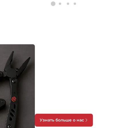
Газовые баллоны 4
Мачете 2
ема приготовления пищи 3
Топоры 4
Тактические лопаты 6
Туристические Наборы 5
Ganzo — выбор тех, к
практичность
Компания Ganzo известна своими надежны
инструментами, сочетающими доступную цен
Ganzo использует многолетний опыт и пере
которая обеспечивает прочность, износост
Ассортимент бренда включает складные нож
также точильные станки, гарантирующие ле
предлагает снаряжение, которое станет 
ситуации;
Узнать больше о нас