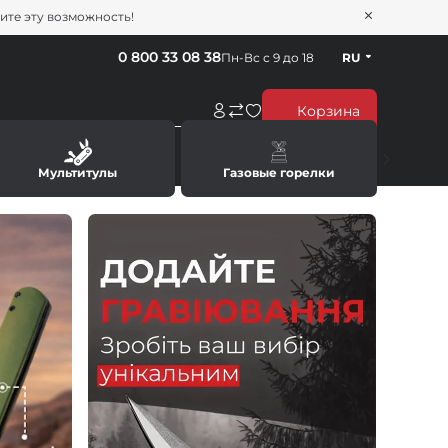
тите эту возможность!
0 800 33 08 38
Пн-Вс с 9 до 18
RU
Корзина
Мультитулы
Газовые горелки
С