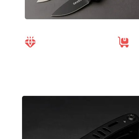
Гарантия на товары
до
Отп
25 лет
тов