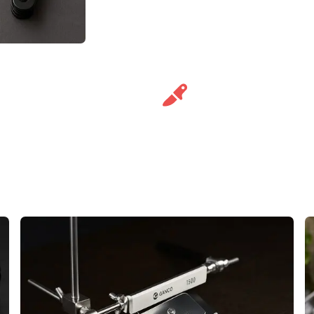
равка
15 лет на рынке
аров
каждый день