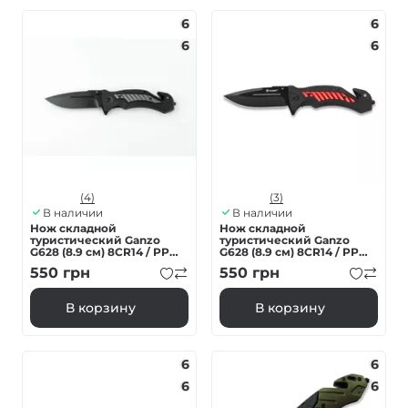
6
6
6
6
(4)
(3)
В наличии
В наличии
Нож складной
Нож складной
туристический Ganzo
туристический Ganzo
G628 (8.9 см) 8CR14 / PP
G628 (8.9 см) 8CR14 / PP
алюминий серый
алюминий красный
550
грн
550
грн
В корзину
В корзину
6
6
6
6