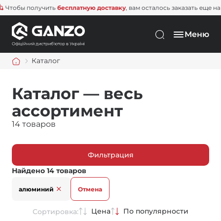
бы получить
бесплатную доставку
, вам осталось заказать еще на
1 500
Меню
Каталог
Каталог — весь
ассортимент
14 товаров
Фильтрация
Найдено 14 товаров
алюминий
Отмена
Цена
По популярности
Сортировка: