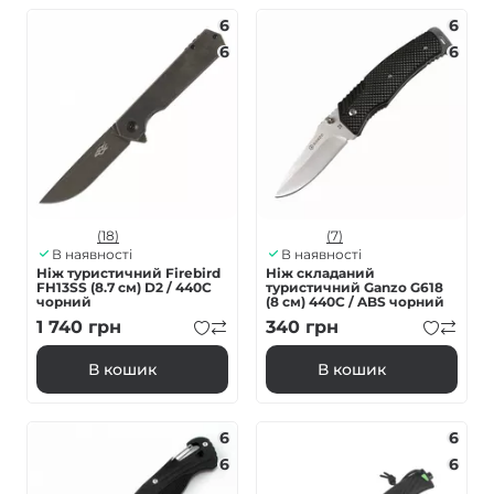
6
6
6
6
(18)
(7)
В наявності
В наявності
Ніж туристичний Firebird
Ніж складаний
FH13SS (8.7 см) D2 / 440C
туристичний Ganzo G618
чорний
(8 см) 440C / ABS чорний
1 740
грн
340
грн
В кошик
В кошик
6
6
6
6