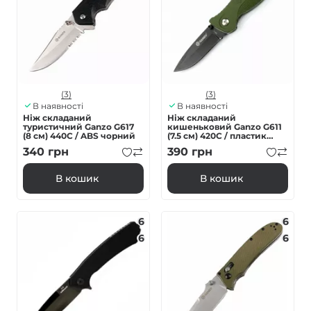
(3)
(3)
В наявності
В наявності
Ніж складаний
Ніж складаний
туристичний Ganzo G617
кишеньковий Ganzo G611
(8 см) 440C / ABS чорний
(7.5 см) 420C / пластик
зелений
340
грн
390
грн
В кошик
В кошик
6
6
6
6