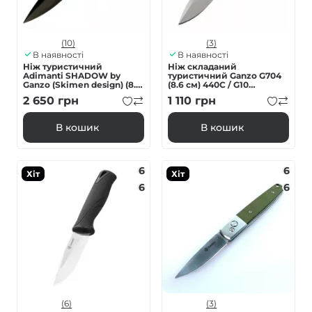
(10)
(3)
В наявності
В наявності
Нiж туристичний
Ніж складаний
Adimanti SHADOW by
туристичний Ganzo G704
Ganzo (Skimen design) (8.5
(8.6 см) 440C / G10
см) D2 / G10 чoрний
зелений
2 650
грн
1 110
грн
клинок
В кошик
В кошик
6
6
Хіт
Хіт
6
6
(6)
(3)