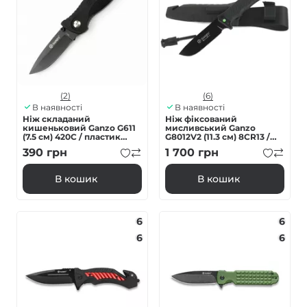
(2)
(6)
В наявності
В наявності
Ніж складаний
Ніж фіксований
кишеньковий Ganzo G611
мисливський Ganzo
(7.5 см) 420C / пластик
G8012V2 (11.3 см) 8CR13 /
чорний
ABS чорний з чохлом 4 в 1
390
грн
1 700
грн
В кошик
В кошик
6
6
6
6