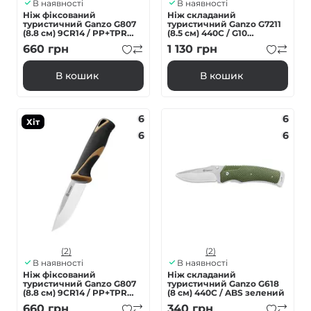
В наявності
В наявності
Ніж фіксований
Ніж складаний
туристичний Ganzo G807
туристичний Ganzo G7211
(8.8 см) 9CR14 / PP+TPR
(8.5 см) 440C / G10
чорний з чохлом
зелений
660
грн
1 130
грн
В кошик
В кошик
6
6
Хіт
6
6
(2)
(2)
В наявності
В наявності
Ніж фіксований
Ніж складаний
туристичний Ganzo G807
туристичний Ganzo G618
(8.8 см) 9CR14 / PP+TPR
(8 см) 440C / ABS зелений
бежевий з чохлом
660
грн
340
грн