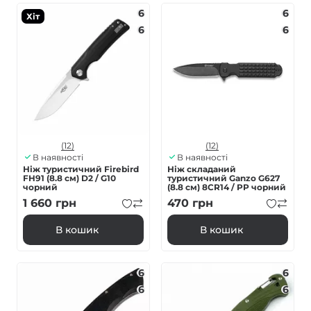
6
6
Хіт
6
6
(12)
(12)
В наявності
В наявності
Ніж туристичний Firebird
Ніж складаний
FH91 (8.8 см) D2 / G10
туристичний Ganzo G627
чорний
(8.8 см) 8CR14 / PP чорний
1 660
грн
470
грн
В кошик
В кошик
6
6
6
6