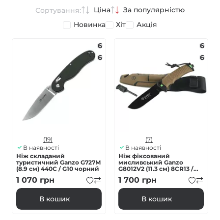
Ціна
За популярністю
Сортування:
Новинка
Хіт
Акція
6
6
6
6
(19)
(7)
В наявності
В наявності
Ніж складаний
Ніж фіксований
туристичний Ganzo G727M
мисливський Ganzo
(8.9 см) 440С / G10 чорний
G8012V2 (11.3 см) 8CR13 /
ABS коричневий з чохлом
1 070
грн
1 700
грн
4 в 1
В кошик
В кошик