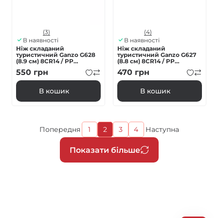
(3)
(4)
В наявності
В наявності
Ніж складаний
Ніж складаний
туристичний Ganzo G628
туристичний Ganzo G627
(8.9 см) 8CR14 / PP
(8.8 см) 8CR14 / PP
алюміній червоний
зелений
550
грн
470
грн
В кошик
В кошик
Поточна
Попередня
1
2
3
4
Наступна
Попередня
Page
Page
Page
Наступна
сторінка
сторінка
сторінка
Розбивка
Показати більше
на
сторінки