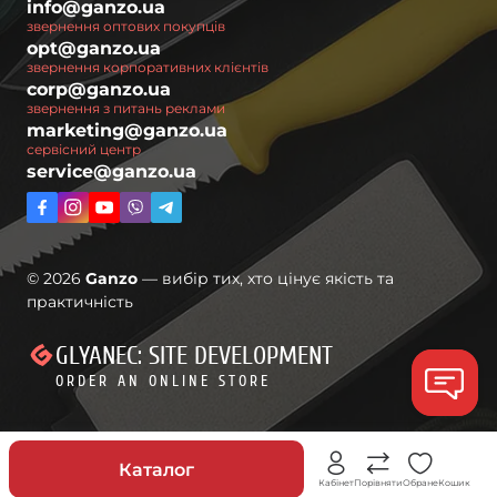
info@ganzo.ua
звернення оптових покупців
opt@ganzo.ua
звернення корпоративних клієнтів
corp@ganzo.ua
звернення з питань реклами
marketing@ganzo.ua
сервісний центр
service@ganzo.ua
© 2026
Ganzo
— вибір тих, хто цінує якість та
практичність
GLYANEC: SITE DEVELOPMENT
ORDER AN ONLINE STORE
Знижки
Каталог
Кабінет
Порівняти
Обране
Кошик