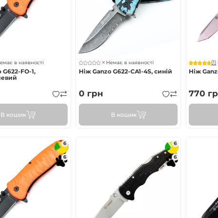
(1)
емає в наявності
Немає в наявності
 G622-FO-1,
Ніж Ganzo G622-CA1-4S, синій
Ніж Ganz
чевий
0
грн
770
гр
В кошик
В кошик
6
6
6
6