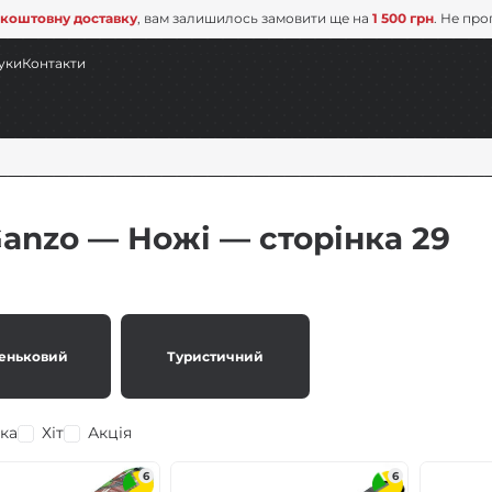
коштовну доставку
, вам залишилось замовити ще на
1 500 грн
. Не про
уки
Контакти
anzo — Ножі — сторінка 29
еньковий
Туристичний
ка
Хіт
Акція
6
6