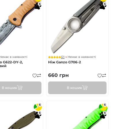
6
6
(2)
Немає в наявності
Немає в наявності
o G622-DY-2,
Ніж Ganzo G706-2
вий
660
грн
В кошик
В кошик
6
6
6
6