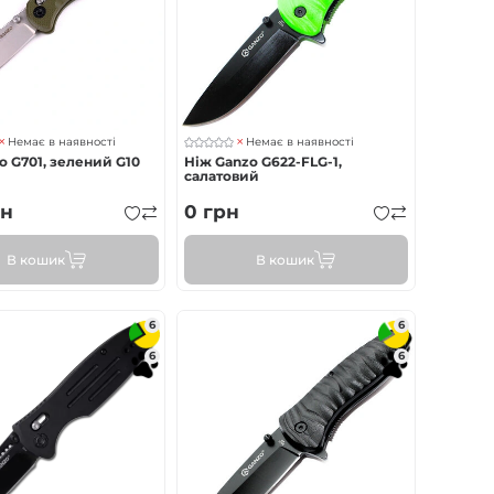
Немає в наявності
Немає в наявності
o G701, зелений G10
Ніж Ganzo G622-FLG-1,
салатовий
н
0
грн
В кошик
В кошик
6
6
6
6