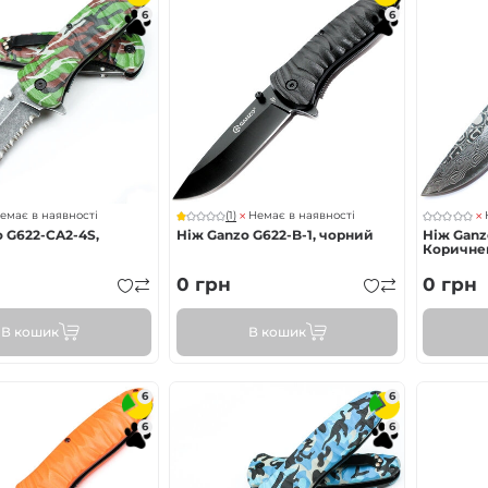
6
6
(1)
емає в наявності
Немає в наявності
 G622-CA2-4S,
Ніж Ganzo G622-B-1, чорний
Ніж Ganz
Коричне
0
грн
0
грн
В кошик
В кошик
6
6
6
6