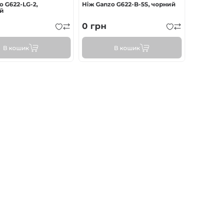
o G622-LG-2,
Ніж Ganzo G622-B-5S, чорний
ий
0
грн
В кошик
В кошик