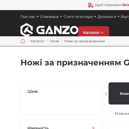
Щоб отримати
без
Про нас
Співпраця
Статті та огляди
Допомога
Відг
Каталог
Каталог
Ножі
Ножі за призначенням
Знижки
Ножі за призначенням G
Новинки
Ножі
Ціна:
Киш
Точила
Новин
Мультитули
Наявність