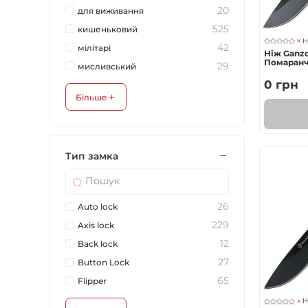
20
для виживання
525
кишеньковий
Н
42
мілітарі
Ніж Ganzo
Помаран
29
мисливський
0
грн
Більше
Тип замка
26
Auto lock
229
Axis lock
12
Back lock
27
Button Lock
65
Flipper
Н