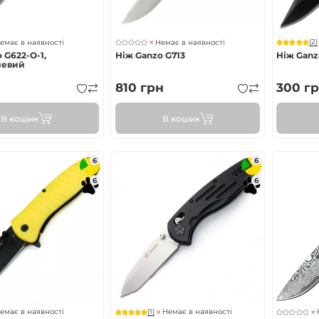
(2)
емає в наявності
Немає в наявності
 G622-O-1,
Ніж Ganzo G713
Ніж Ganz
чевий
810
грн
300
гр
В кошик
В кошик
6
6
6
6
(1)
емає в наявності
Немає в наявності