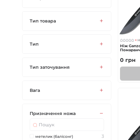
Тип товара
Н
Тип
Ніж Ganzo
Помаран
0
грн
Тип заточування
Вага
Призначення ножа
3
метелик (балісонг)