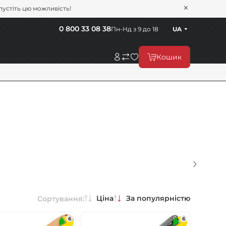
пустіть цю можливість!
0 800 33 08 38
Пн-Нд з 9 до 18
UA
Кошик
Ціна
За популярністю
Сортування:
6
6