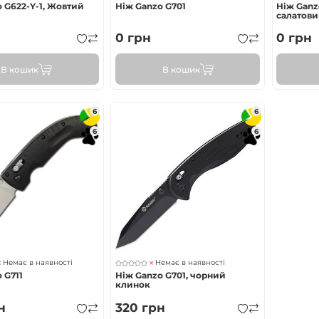
 G622-Y-1, Жовтий
Ніж Ganzo G701
Ніж Ganz
салатов
0
грн
0
грн
В кошик
В кошик
6
6
6
6
Немає в наявності
Немає в наявності
 G711
Ніж Ganzo G701, чорний
клинок
н
320
грн