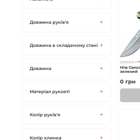
Газові пальники
Довжина руків'я
Спорядження
Аксесуари
Довжина в складеному стані
Для захисників
Н
Ніж Ganzo
Довжина
зелений
0
грн
Матеріал рукояті
Колір руків'я
Колір клинка