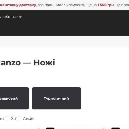
коштовну доставку
, вам залишилось замовити ще на
1 500 грн
. Не про
уки
Контакти
Ganzo — Ножі
еньковий
Туристичний
ка
Хіт
Акція