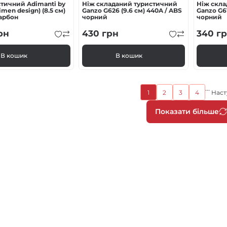
тичний Adimanti by
Ніж складаний туристичний
Ніж скл
men design) (8.5 см)
Ganzo G626 (9.6 см) 440A / ABS
Ganzo G61
карбон
чорний
чорний
рн
430
грн
340
гр
В кошик
В кошик
…
Поточна
1
2
3
4
Наст
Page
Page
Page
сторінка
Розбив
Показати більше
на
сторін