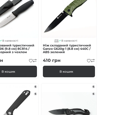
(13)
В наявності
В наявності
ований туристичний
Ніж складаний туристичний
6 (9.8 см) 8CR14 /
Ganzo G620g-1 (8.8 см) 440C /
чорний з чохлом
ABS зелений
н
410
грн
В кошик
В кошик
6
6
6
6