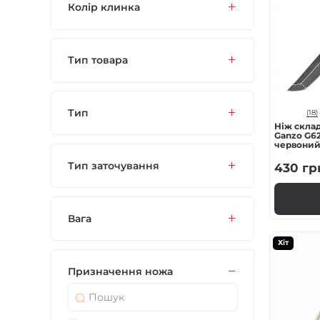
Колір клинка
Тип товара
Тип
(18)
Ніж скла
Ganzo G62
червони
Тип заточування
430
гр
Вага
Хіт
Призначення ножа