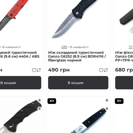
(28)
(7)
В наявності
В наявності
даний туристичний
Ніж складаний туристичний
Ніж фікс
6 (9.6 см) 440A / ABS
Ganzo G6252 (8.9 см) BDR4116 /
Ganzo G80
й
fiberglass чорний
PP+TPR 
н
490
грн
680
гр
В кошик
В кошик
6
6
Хіт
Хіт
6
6