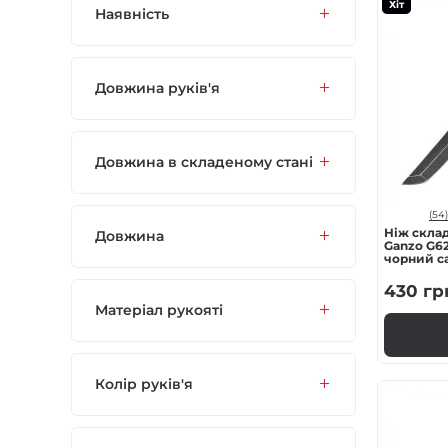
Хіт
Наявність
Газові пальники
Спорядження
Довжина руків'я
Аксесуари
Довжина в складеному стані
Для захисників
(54)
Ніж скла
Довжина
Ganzo G62
чорний с
430
гр
Матеріал рукояті
Колір руків'я