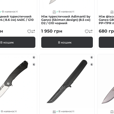
(7)
(3)
В наявності
В наявності
даний туристичний
Нiж туристичний Adimanti by
Ніж фікс
 ( 8.6 см) 440С / G10
Ganzo (Skimen design) (8.5 см)
Ganzo G80
D2 / G10 чорний
PP+TPR 
чохлом
н
1 950
грн
680
гр
В кошик
В кошик
6
6
6
6
(6)
(7)
В наявності
В наявності