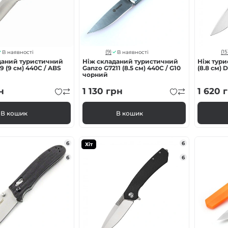
(9)
(15
В наявності
В наявності
даний туристичний
Ніж складаний туристичний
Ніж тури
9 (9 см) 440C / ABS
Ganzo G7211 (8.5 см) 440C / G10
(8.8 см) 
чорний
н
1 130
грн
1 620
г
В кошик
В кошик
6
6
Хіт
6
6