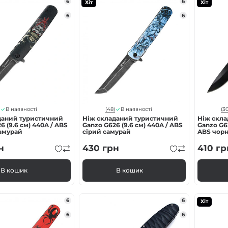
6
6
Хіт
Хіт
6
6
(48)
(30
В наявності
В наявності
даний туристичний
Ніж складаний туристичний
Ніж скл
6 (9.6 см) 440A / ABS
Ganzo G626 (9.6 см) 440A / ABS
Ganzo G62
амурай
сірий самурай
ABS чор
н
430
грн
410
гр
В кошик
В кошик
6
6
Хіт
6
6