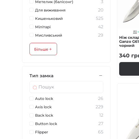
3
Метелик (балісонг)
20
Для виживання
525
Кишеньковий
42
Мілітарі
(6)
29
Мисливський
Ніж скла
Ganzo G61
чорний
Більше
340
гр
Тип замка
26
Auto lock
229
Axis lock
12
Back lock
27
Button lock
65
Flipper