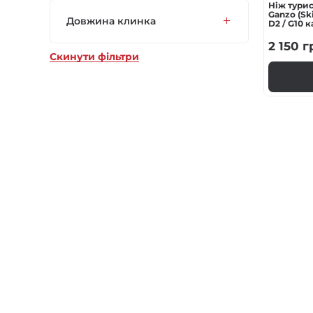
Нiж турис
Ganzo (Ski
Довжина клинка
D2 / G10 
2 150
г
Скинути фільтри