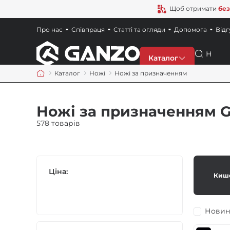
Щоб отримати
без
Про нас
Співпраця
Статті та огляди
Допомога
Відг
Пошук
Каталог
Каталог
Ножі
Ножі за призначенням
Знижки
Ножі за призначенням 
Новинки
578 товарів
Ножі
Ціна:
Киш
Точила
Мультитули
Новин