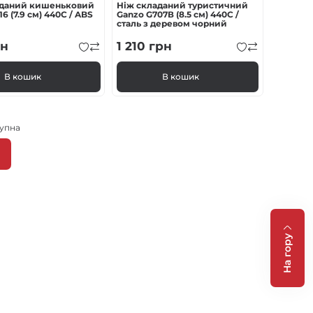
аданий кишеньковий
Ніж складаний туристичний
6 (7.9 см) 440C / ABS
Ganzo G707В (8.5 см) 440C /
сталь з деревом чорний
н
1 210
грн
В кошик
В кошик
упна
Наступна
сторінка
ка
ки
На гору