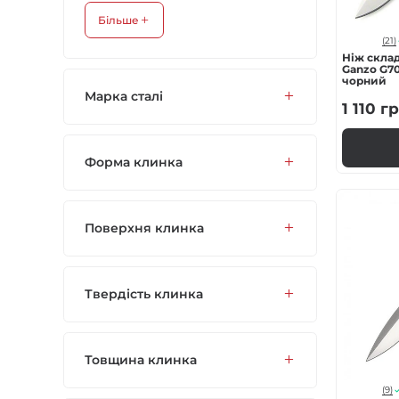
Більше
(21)
Ніж скла
Ganzo G704
чорний
Марка сталі
1 110
гр
Форма клинка
Поверхня клинка
Твердість клинка
Товщина клинка
(9)