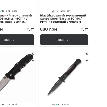
(4)
В наявності
В наявності
ований туристичний
Ніж фіксований туристичний
6 (9.8 см) 8CR14 /
Ganzo G806 (9.8 см) 8CR14 /
помаранчевий з
PP+TPR зелений з чохлом
н
680
грн
В кошик
В кошик
6
6
6
6
(10)
В наявності
В наявності