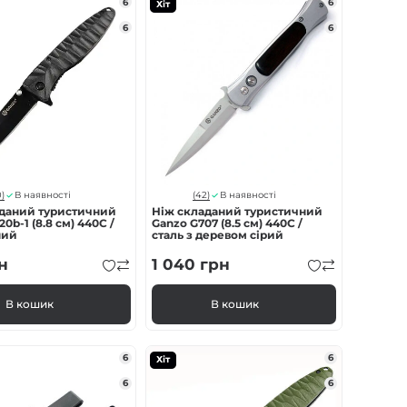
6
6
Хіт
6
6
)
(42)
В наявності
В наявності
аданий туристичний
Ніж складаний туристичний
0b-1 (8.8 см) 440C /
Ganzo G707 (8.5 см) 440C /
ний
сталь з деревом сірий
н
1 040
грн
В кошик
В кошик
6
6
Хіт
6
6