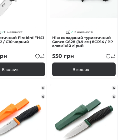
)
(4)
В наявності
В наявності
стичний Firebird FH41
Ніж складаний туристичний
D2 / G10 чорний
Ganzo G628 (8.9 см) 8CR14 / PP
алюміній сірий
рн
550
грн
В кошик
В кошик
6
6
6
6