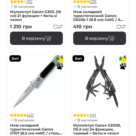
(15)
(29)
В наличии
В наличии
Мультитул Ganzo G303, (16
Нож складной
см) 21 функция + биты и
туристический Ganzo
чехол
G620b-1 (8.8 см) 440C / ABS
черный
1 210
грн
410
грн
В корзину
В корзину
6
6
Хит
Хит
6
6
(42)
(14)
В наличии
В наличии
Нож складной
Мультитул Ganzo G202B,
туристический Ganzo
(16.5 см) 24 функции,
G707 (8.5 см) 440C / сталь с
черный + биты и чехол