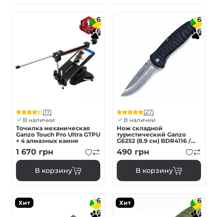
6
6
6
6
(17)
(27)
В наличии
В наличии
Точилка механическая
Нож складной
Ganzo Touch Pro Ultra GTPU
туристический Ganzo
+ 4 алмазных камня
G6252 (8.9 см) BDR4116 /
fiberglass черный
1 670
грн
490
грн
В корзину
В корзину
6
6
Хит
Хит
6
6