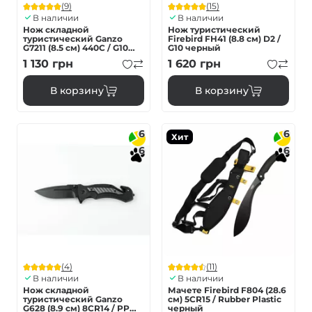
(9)
(15)
В наличии
В наличии
Нож складной
Нож туристический
туристический Ganzo
Firebird FH41 (8.8 см) D2 /
G7211 (8.5 см) 440C / G10
G10 черный
черный
1 130
грн
1 620
грн
В корзину
В корзину
6
6
Хит
6
6
(4)
(11)
В наличии
В наличии
Нож складной
Мачете Firebird F804 (28.6
туристический Ganzo
см) 5CR15 / Rubber Plastic
G628 (8.9 см) 8CR14 / PP
черный