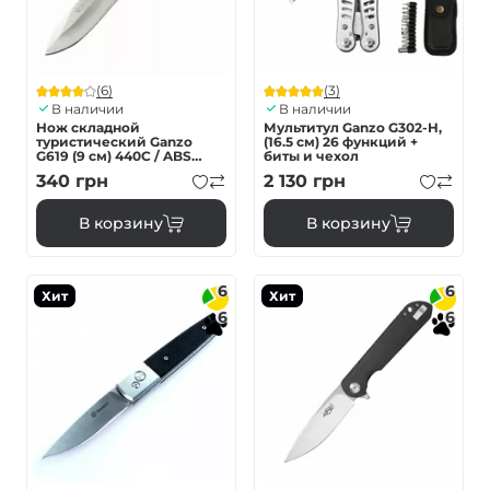
(6)
(3)
В наличии
В наличии
Нож складной
Мультитул Ganzo G302-H,
туристический Ganzo
(16.5 см) 26 функций +
G619 (9 см) 440C / ABS
биты и чехол
черный
340
грн
2 130
грн
В корзину
В корзину
6
6
Хит
Хит
6
6