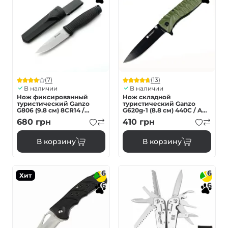
(7)
(13)
В наличии
В наличии
Нож фиксированный
Нож складной
туристический Ganzo
туристический Ganzo
G806 (9.8 см) 8CR14 /
G620g-1 (8.8 см) 440C / ABS
PP+TPR черный с чехлом
зеленый
680
грн
410
грн
В корзину
В корзину
6
6
Хит
6
6