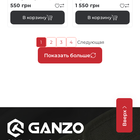
алюминий серый
550
грн
1 550
грн
В корзину
В корзину
Текущая
1
2
3
4
Следующая
Страница
Страница
Страница
Следующая
страница
страница
Нумерация
Показать больше
страниц
Вверх