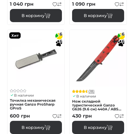
деревом серый
1 040
грн
1 090
грн
В корзину
В корзину
6
6
Хит
6
6
(18)
В наличии
В наличии
Точилка механическая
Нож складной
ручная Ganzo ProSharp
туристический Ganzo
GProS
G626 (9.6 см) 440A / ABS
красный
600
грн
430
грн
В корзину
В корзину