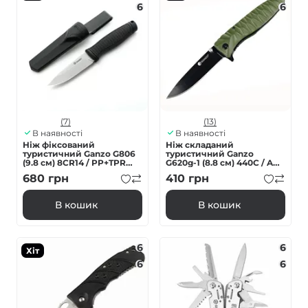
6
6
(7)
(13)
В наявності
В наявності
Ніж фіксований
Ніж складаний
туристичний Ganzo G806
туристичний Ganzo
(9.8 см) 8CR14 / PP+TPR
G620g-1 (8.8 см) 440C / ABS
чорний з чохлом
зелений
680
грн
410
грн
В кошик
В кошик
6
6
Хіт
6
6