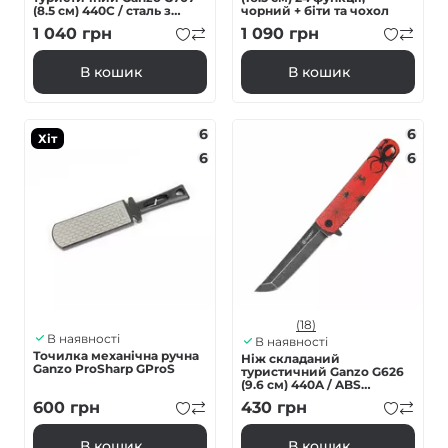
(8.5 см) 440C / сталь з
чорний + біти та чохол
деревом сірий
1 040
грн
1 090
грн
В кошик
В кошик
6
6
Хіт
6
6
(18)
В наявності
В наявності
Точилка механічна ручна
Ніж складаний
Ganzo ProSharp GProS
туристичний Ganzo G626
(9.6 см) 440A / ABS
червоний
600
грн
430
грн
В кошик
В кошик