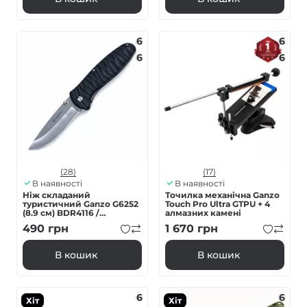
6
6
6
6
(28)
(17)
В наявності
В наявності
Ніж складаний
Точилка механічна Ganzo
туристичний Ganzo G6252
Touch Pro Ultra GTPU + 4
(8.9 см) BDR4116 /
алмазних камені
fiberglass чорний
490
грн
1 670
грн
В кошик
В кошик
6
6
Хіт
Хіт