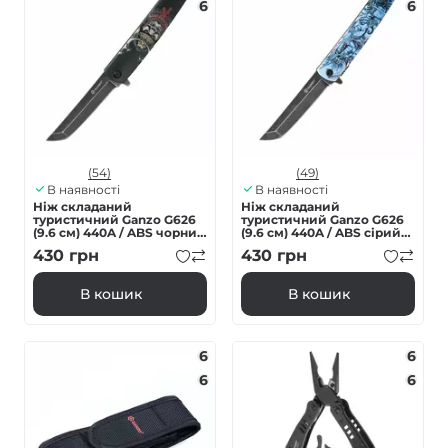
6
6
(54)
(49)
В наявності
В наявності
Ніж складаний
Ніж складаний
туристичний Ganzo G626
туристичний Ganzo G626
(9.6 см) 440A / ABS чорний
(9.6 см) 440A / ABS сірий
самурай
самурай
430
грн
430
грн
В кошик
В кошик
6
6
6
6