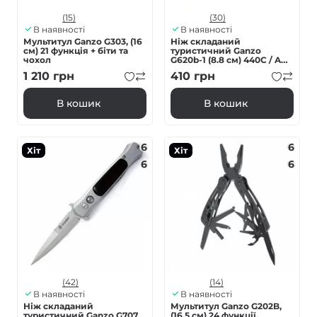
(15)
(30)
В наявності
В наявності
Мультитул Ganzo G303, (16
Ніж складаний
см) 21 функція + біти та
туристичний Ganzo
чохол
G620b-1 (8.8 см) 440C / ABS
чорний
1 210
грн
410
грн
В кошик
В кошик
6
6
Хіт
Хіт
6
6
(42)
(14)
В наявності
В наявності
Ніж складаний
Мультитул Ganzo G202B,
туристичний Ganzo G707
(16.5 см) 24 функції,