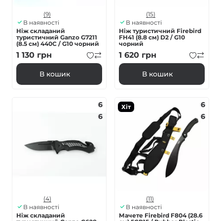
(9)
(15)
В наявності
В наявності
Ніж складаний
Ніж туристичний Firebird
туристичний Ganzo G7211
FH41 (8.8 см) D2 / G10
(8.5 см) 440C / G10 чорний
чорний
1 130
грн
1 620
грн
В кошик
В кошик
6
6
Хіт
6
6
(4)
(11)
В наявності
В наявності
Ніж складаний
Мачете Firebird F804 (28.6