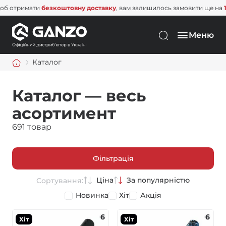
имати
безкоштовну доставку
, вам залишилось замовити ще на
1 500 гр
Меню
Каталог
Каталог — весь
асортимент
691 товар
Фільтрація
Ціна
За популярністю
Сортування:
Новинка
Хіт
Акція
6
6
Хіт
Хіт