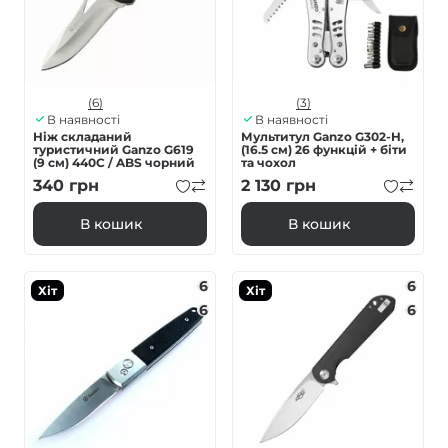
(6)
(3)
В наявності
В наявності
Ніж складаний
Мультитул Ganzo G302-H,
туристичний Ganzo G619
(16.5 см) 26 функцій + біти
(9 см) 440C / ABS чорний
та чохол
340
грн
2 130
грн
В кошик
В кошик
6
6
Хіт
Хіт
6
6