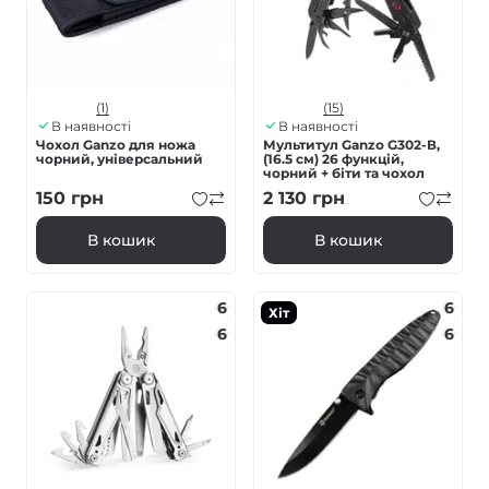
(1)
(15)
В наявності
В наявності
Чохол Ganzo для ножа
Мультитул Ganzo G302-В,
чорний, універсальний
(16.5 см) 26 функцій,
чорний + біти та чохол
150
грн
2 130
грн
В кошик
В кошик
6
6
Хіт
6
6