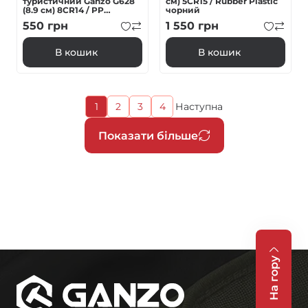
туристичний Ganzo G628
см) 5CR15 / Rubber Plastic
(8.9 см) 8CR14 / PP
чорний
алюміній сірий
550
грн
1 550
грн
В кошик
В кошик
Поточна
1
2
3
4
Наступна
Page
Page
Page
Наступна
сторінка
сторінка
Розбивка
Показати більше
на
сторінки
На гору