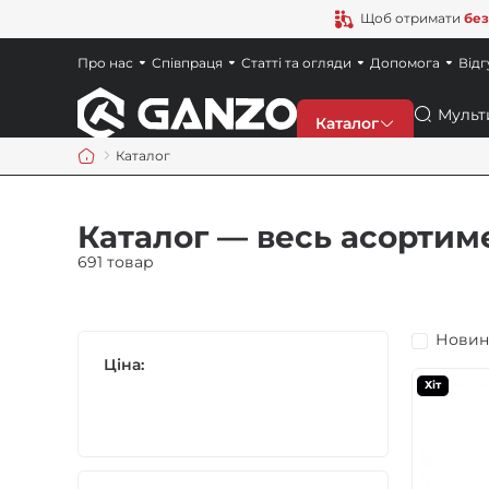
Щоб отримати
без
Про нас
Співпраця
Статті та огляди
Допомога
Відг
Пошук
Каталог
Каталог
Знижки
Каталог — весь асортим
Новинки
691 товар
Ножі
Новин
Ціна:
Точила
Хіт
Мультитули