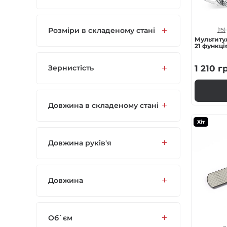
Розміри в складеному стані
(15)
Мультитул
21 функція
Зернистість
1 210
г
Довжина в складеному стані
Хіт
Довжина руків'я
Довжина
Об`єм