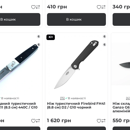
н
410
грн
340
гр
В кошик
В кошик
6
6
Хіт
6
6
(15)
(4)
В наявності
В наявності
даний туристичний
Ніж туристичний Firebird FH41
Ніж скл
1 (8.5 см) 440C / G10
(8.8 см) D2 / G10 чорний
Ganzo G62
алюміній
рн
1 620
грн
550
гр