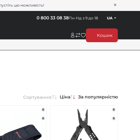
пустіть цю можливість!
0 800 33 08 38
Пн-Нд з 9 до 18
UA
Кошик
Ціна
За популярністю
Сортування:
6
6
6
6