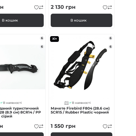
н
2 130
грн
В кошик
В кошик
6
6
Хіт
6
6
(11)
В наявності
В наявності
аданий туристичний
Мачете Firebird F804 (28.6 см)
8 (8.9 см) 8CR14 / PP
5CR15 / Rubber Plastic чорний
 сірий
н
1 550
грн