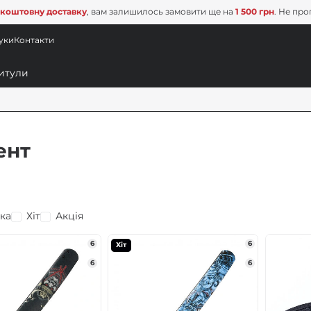
коштовну доставку
, вам залишилось замовити ще на
1 500 грн
. Не про
уки
Контакти
ент
ка
Хіт
Акція
6
6
Хіт
6
6