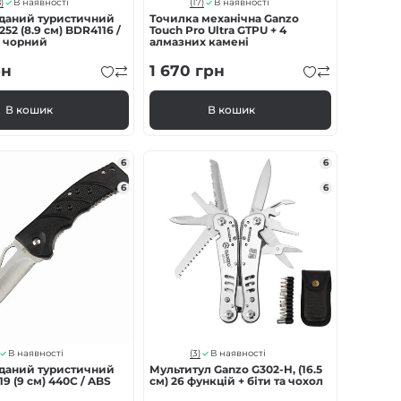
)
(17)
В наявності
В наявності
аданий туристичний
Точилка механічна Ganzo
52 (8.9 см) BDR4116 /
Touch Pro Ultra GTPU + 4
ss чорний
алмазних камені
рн
1 670
грн
В кошик
В кошик
6
6
6
6
(3)
В наявності
В наявності
аданий туристичний
Мультитул Ganzo G302-H, (16.5
9 (9 см) 440C / ABS
см) 26 функцій + біти та чохол