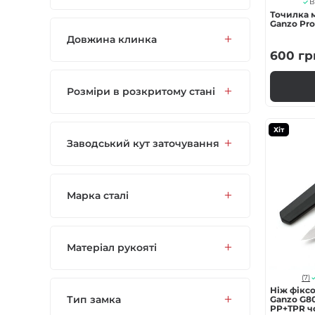
В
Точилка 
Ganzo Pro
Довжина клинка
600
гр
Розміри в розкритому стані
Хіт
Заводський кут заточування
Марка сталі
Матеріал рукояті
(7)
Ніж фікс
Тип замка
Ganzo G80
PP+TPR ч