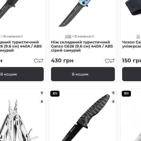
(48)
(1)
В наявності
В наявності
даний туристичний
Ніж складаний туристичний
Чохол Ga
6 (9.6 см) 440A / ABS
Ganzo G626 (9.6 см) 440A / ABS
універса
амурай
сірий самурай
н
430
грн
150
гр
В кошик
В кошик
6
6
Хіт
Хіт
6
6