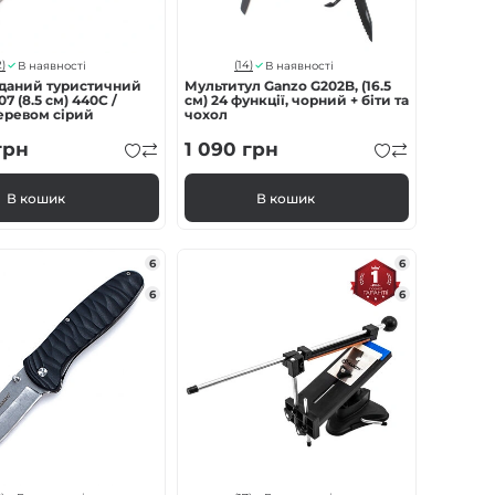
)
(14)
В наявності
В наявності
аданий туристичний
Мультитул Ganzo G202B, (16.5
7 (8.5 см) 440C /
см) 24 функції, чорний + біти та
деревом сірий
чохол
грн
1 090
грн
В кошик
В кошик
6
6
6
6