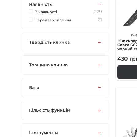
Наявність
Газові пальники
229
В наявностi
21
Передзамовлення
Спорядження
(54)
Аксесуари
Ніж скла
Твердість клинка
Ganzo G62
чорний с
Для захисників
430
гр
Товщина клинка
Вага
Кількість функцій
Інструменти