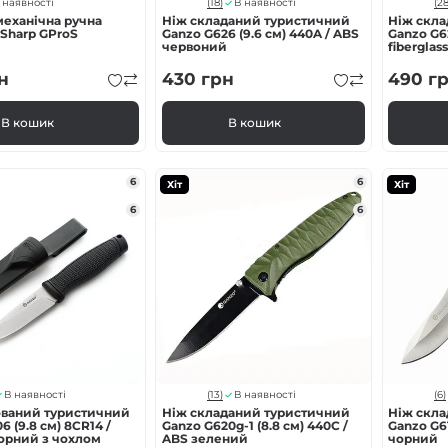
(18)
(28
 наявності
В наявності
механічна ручна
Ніж складаний туристичний
Ніж скл
Sharp GProS
Ganzo G626 (9.6 см) 440A / ABS
Ganzo G62
червоний
fibergla
н
430
грн
490
г
В кошик
В кошик
6
6
Хіт
Хіт
6
6
(13)
(6)
В наявності
В наявності
ований туристичний
Ніж складаний туристичний
Ніж скл
6 (9.8 см) 8CR14 /
Ganzo G620g-1 (8.8 см) 440C /
Ganzo G61
орний з чохлом
ABS зелений
чорний