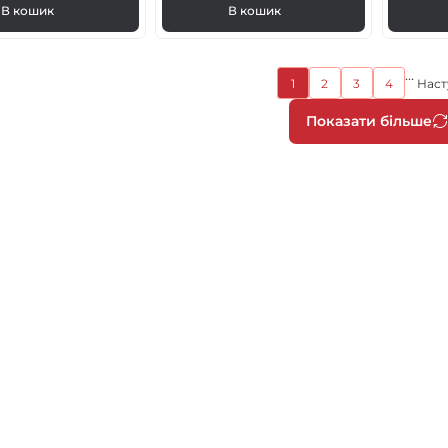
В кошик
В кошик
…
Поточна
1
2
3
4
Наст
Page
Page
Page
сторінка
Розбив
Показати більше
на
сторін