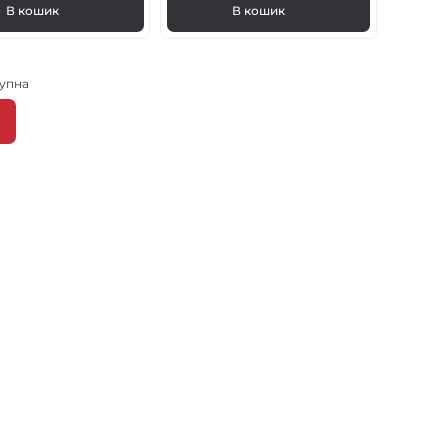
В кошик
В кошик
упна
Наступна
сторінка
ка
ки