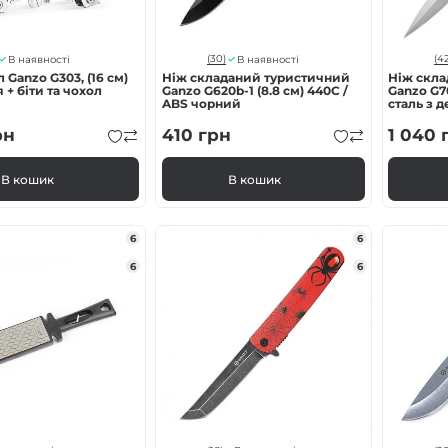
(30)
(42
В наявності
В наявності
 Ganzo G303, (16 см)
Ніж складаний туристичний
Ніж скл
 + біти та чохол
Ganzo G620b-1 (8.8 см) 440C /
Ganzo G70
ABS чорний
сталь з 
рн
410
грн
1 040
В кошик
В кошик
6
6
6
6