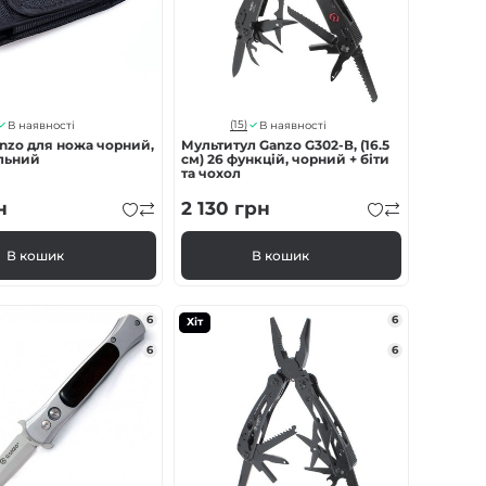
(15)
В наявності
В наявності
nzo для ножа чорний,
Мультитул Ganzo G302-В, (16.5
льний
см) 26 функцій, чорний + біти
та чохол
н
2 130
грн
В кошик
В кошик
6
6
Хіт
6
6