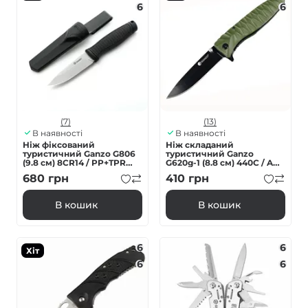
6
6
(7)
(13)
В наявності
В наявності
Ніж фіксований
Ніж складаний
туристичний Ganzo G806
туристичний Ganzo
(9.8 см) 8CR14 / PP+TPR
G620g-1 (8.8 см) 440C / ABS
чорний з чохлом
зелений
680
грн
410
грн
В кошик
В кошик
6
6
Хіт
6
6