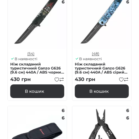
6
6
(54)
(48)
В наявності
В наявності
Ніж складаний
Ніж складаний
туристичний Ganzo G626
туристичний Ganzo G626
(9.6 см) 440A / ABS чорний
(9.6 см) 440A / ABS сірий
самурай
самурай
430
грн
430
грн
В кошик
В кошик
6
6
6
6