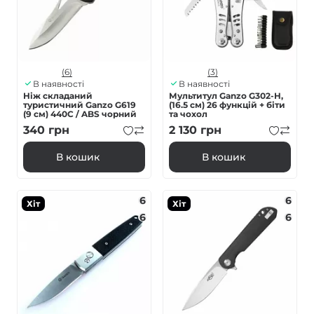
(6)
(3)
В наявності
В наявності
Ніж складаний
Мультитул Ganzo G302-H,
туристичний Ganzo G619
(16.5 см) 26 функцій + біти
(9 см) 440C / ABS чорний
та чохол
340
грн
2 130
грн
В кошик
В кошик
6
6
Хіт
Хіт
6
6