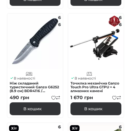
6
6
6
6
(28)
(17)
В наявності
В наявності
Ніж складаний
Точилка механічна Ganzo
туристичний Ganzo G6252
Touch Pro Ultra GTPU + 4
(8.9 см) BDR4116 /
алмазних камені
fiberglass чорний
490
грн
1 670
грн
В кошик
В кошик
6
6
Хіт
Хіт