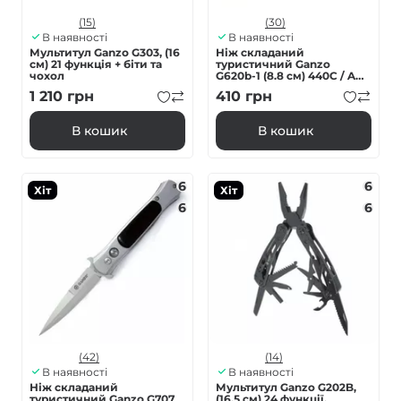
(15)
(30)
В наявності
В наявності
Мультитул Ganzo G303, (16
Ніж складаний
см) 21 функція + біти та
туристичний Ganzo
чохол
G620b-1 (8.8 см) 440C / ABS
чорний
1 210
грн
410
грн
В кошик
В кошик
6
6
Хіт
Хіт
6
6
(42)
(14)
В наявності
В наявності
Ніж складаний
Мультитул Ganzo G202B,
туристичний Ganzo G707
(16.5 см) 24 функції,