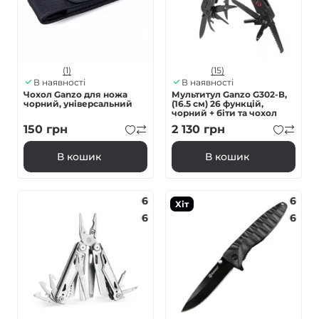
(1)
(15)
В наявності
В наявності
Чохол Ganzo для ножа
Мультитул Ganzo G302-В,
чорний, універсальний
(16.5 см) 26 функцій,
чорний + біти та чохол
150
грн
2 130
грн
В кошик
В кошик
6
6
Хіт
6
6