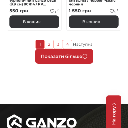
туристичний Ganzo G628
см) 5CR15 / Rubber Plastic
(8.9 см) 8CR14 / PP
чорний
алюміній сірий
550
грн
1 550
грн
В кошик
В кошик
Поточна
1
2
3
4
Наступна
Page
Page
Page
Наступна
сторінка
сторінка
Розбивка
Показати більше
на
сторінки
На гору