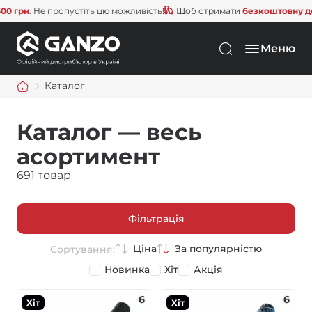
Не пропустіть цю можливість!
Щоб отримати
безкоштовну доставку
,
Меню
Каталог
Каталог — весь
асортимент
691 товар
Фільтрація
Ціна
За популярністю
Сортування:
Новинка
Хіт
Акція
6
6
Хіт
Хіт