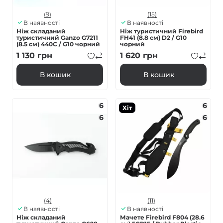
(9)
(15)
В наявності
В наявності
Ніж складаний
Ніж туристичний Firebird
туристичний Ganzo G7211
FH41 (8.8 см) D2 / G10
(8.5 см) 440C / G10 чорний
чорний
1 130
грн
1 620
грн
В кошик
В кошик
6
6
Хіт
6
6
(4)
(11)
В наявності
В наявності
Ніж складаний
Мачете Firebird F804 (28.6