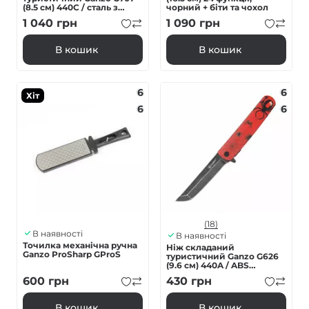
(8.5 см) 440C / сталь з
чорний + біти та чохол
деревом сірий
1 040
грн
1 090
грн
В кошик
В кошик
6
6
Хіт
6
6
(18)
В наявності
В наявності
Точилка механічна ручна
Ніж складаний
Ganzo ProSharp GProS
туристичний Ganzo G626
(9.6 см) 440A / ABS
червоний
600
грн
430
грн
В кошик
В кошик