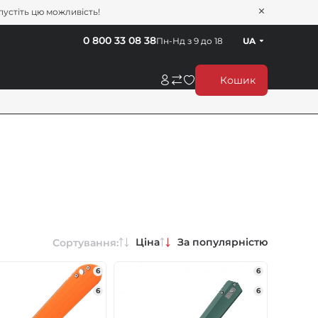
пустіть цю можливість!
0 800 33 08 38
Пн-Нд з 9 до 18
UA
Кошик
Ціна
За популярністю
Сортування:
6
6
6
6