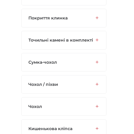
Покриття клинка
Точильні камені в комплекті
Сумка-чохол
Чохол / піхви
Чохол
Кишенькова кліпса