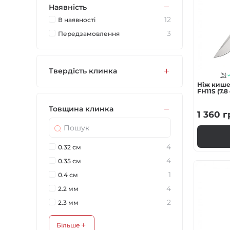
Наявність
Газові пальники
12
В наявностi
3
Передзамовлення
Спорядження
Аксесуари
Твердість клинка
(5)
Ніж кише
FH11S (7.8
Для захисників
Товщина клинка
1 360
г
4
0.32 см
4
0.35 см
1
0.4 см
4
2.2 мм
2
2.3 мм
Більше