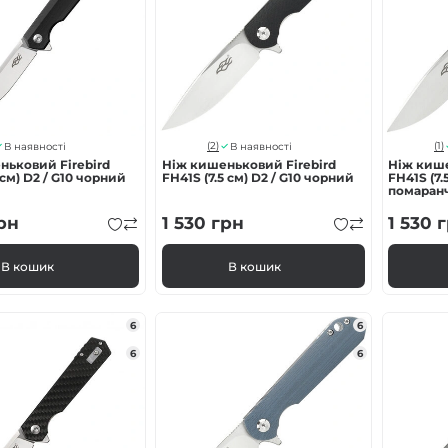
(2)
(1)
В наявності
В наявності
ньковий Firebird
Ніж кишеньковий Firebird
Ніж кише
 см) D2 / G10 чорний
FH41S (7.5 см) D2 / G10 чорний
FH41S (7.
помаран
рн
1 530
грн
1 530
г
В кошик
В кошик
6
6
6
6