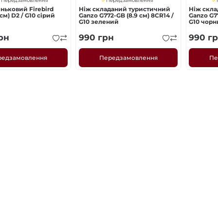
Передзамовлення
Передзамовлення
ньковий Firebird
Ніж складаний туристичний
Ніж скл
 см) D2 / G10 сірий
Ganzo G772-GB (8.9 см) 8CR14 /
Ganzo G77
G10 зелений
G10 чор
рн
990
грн
990
гр
редзамовлення
Передзамовлення
Пе