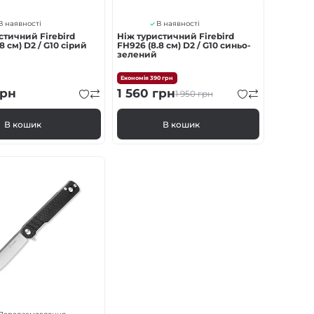
В наявності
В наявності
стичний Firebird
Ніж туристичний Firebird
8 см) D2 / G10 сірий
FH926 (8.8 см) D2 / G10 синьо-
зелений
Економія
390
грн
рн
1 560
грн
1 950
грн
В кошик
В кошик