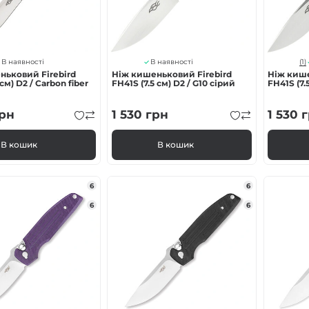
(1)
В наявності
В наявності
ньковий Firebird
Ніж кишеньковий Firebird
Ніж кише
 см) D2 / Carbon fiber
FH41S (7.5 см) D2 / G10 сірий
FH41S (7.
рн
1 530
грн
1 530
г
В кошик
В кошик
6
6
6
6