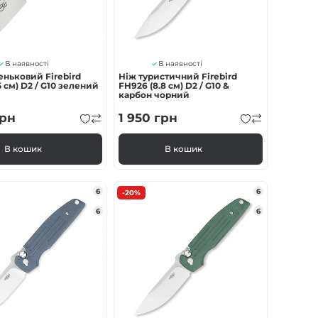
В наявності
В наявності
ньковий Firebird
Ніж туристичний Firebird
5 см) D2 / G10 зелений
FH926 (8.8 см) D2 / G10 &
карбон чорний
рн
1 950
грн
В кошик
В кошик
6
6
-20%
6
6