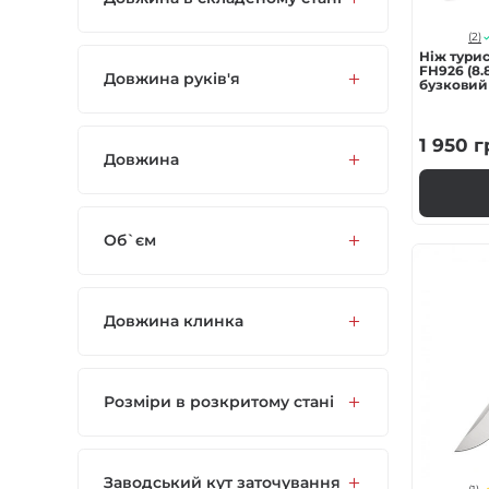
(2)
Ніж турис
FH926 (8.8
Довжина руків'я
бузковий
1 950
г
Довжина
Об`єм
Довжина клинка
Розміри в розкритому стані
Заводський кут заточування