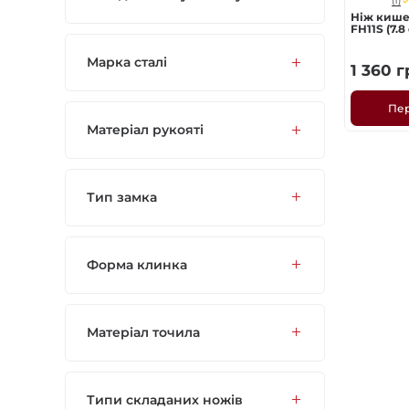
(1)
Ніж кише
FH11S (7.8
Марка сталі
1 360
г
Пе
Матеріал рукояті
Тип замка
Форма клинка
Матеріал точила
Типи складаних ножів