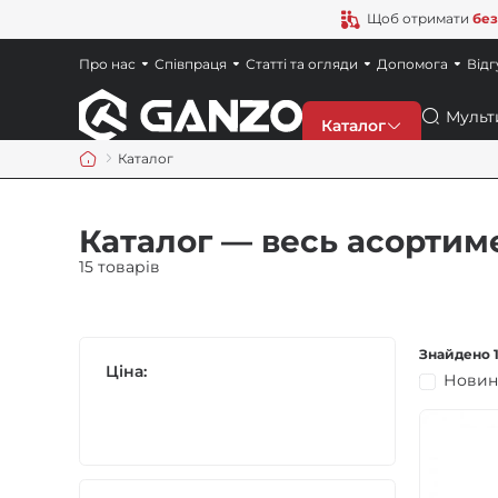
Щоб отримати
без
Про нас
Співпраця
Статті та огляди
Допомога
Відг
Пошук
Каталог
Каталог
Знижки
Каталог — весь асортим
Новинки
15 товарів
Ножі
Знайдено 1
Ціна:
Новин
Точила
Мультитули