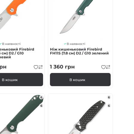
В наявності
В наявності
ньковий Firebird
Ніж кишеньковий Firebird
5 см) D2 / G10
FH11S (7.8 см) D2 / G10 зелений
чевий
рн
1 360
грн
В кошик
В кошик
6
6
6
6