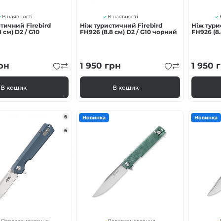
В наявності
В наявності
тичний Firebird
Ніж туристичний Firebird
Ніж тури
 см) D2 / G10
FH926 (8.8 см) D2 / G10 чорний
FH926 (8.
рн
1 950
грн
1 950
г
В кошик
В кошик
6
Новинка
Новинка
6