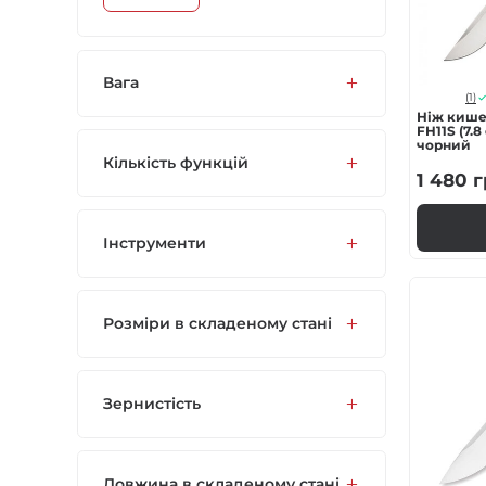
Вага
(1)
Ніж кише
FH11S (7.8
чорний
Кількість функцій
1 480
г
Інструменти
Розміри в складеному стані
Зернистість
Довжина в складеному стані