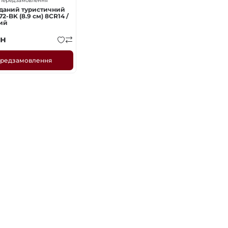
Передзамовлення
аданий туристичний
2-BK (8.9 см) 8CR14 /
ний
н
редзамовлення