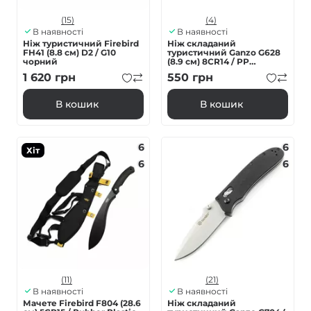
(15)
(4)
В наявності
В наявності
Ніж туристичний Firebird
Ніж складаний
FH41 (8.8 см) D2 / G10
туристичний Ganzo G628
чорний
(8.9 см) 8CR14 / PP
алюміній сірий
1 620
грн
550
грн
В кошик
В кошик
6
6
Хіт
6
6
(11)
(21)
В наявності
В наявності
Мачете Firebird F804 (28.6
Ніж складаний