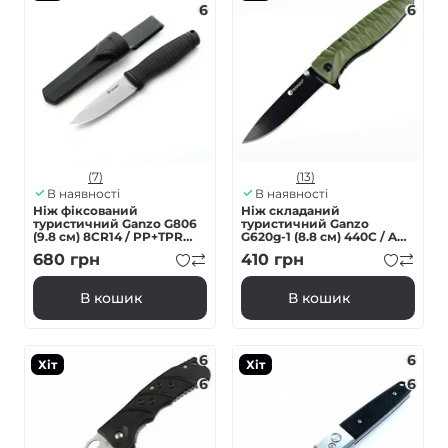
6
6
(7)
(13)
В наявності
В наявності
Ніж фіксований
Ніж складаний
туристичний Ganzo G806
туристичний Ganzo
(9.8 см) 8CR14 / PP+TPR
G620g-1 (8.8 см) 440C / ABS
чорний з чохлом
зелений
680
грн
410
грн
В кошик
В кошик
6
6
Хіт
Хіт
6
6