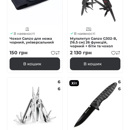
(1)
(15)
В наявності
В наявності
Чохол Ganzo для ножа
Мультитул Ganzo G302-В,
чорний, універсальний
(16.5 см) 26 функцій,
чорний + біти та чохол
150
грн
2 130
грн
В кошик
В кошик
6
6
Хіт
6
6