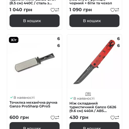
(8.5 см) 440C / сталь з
чорний + біти та чохол
деревом сірий
1 040
грн
1 090
грн
В кошик
В кошик
6
6
Хіт
6
6
(18)
В наявності
В наявності
Точилка механічна ручна
Ніж складаний
Ganzo ProSharp GProS
туристичний Ganzo G626
(9.6 см) 440A / ABS
червоний
600
грн
430
грн
В кошик
В кошик