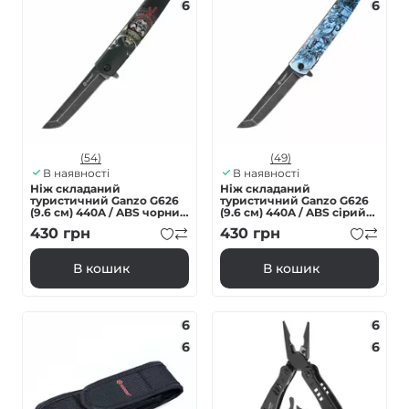
6
6
(54)
(49)
В наявності
В наявності
Ніж складаний
Ніж складаний
туристичний Ganzo G626
туристичний Ganzo G626
(9.6 см) 440A / ABS чорний
(9.6 см) 440A / ABS сірий
самурай
самурай
430
грн
430
грн
В кошик
В кошик
6
6
6
6