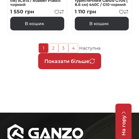
см) 5CR15 / Rubber Plastic
туристичний Ganzo G704 (
чорний
8.6 см) 440С / G10 чорний
1 550
грн
1 110
грн
В кошик
В кошик
Поточна
1
2
3
4
Наступна
Page
Page
Page
Наступна
сторінка
сторінка
Розбивка
Показати більше
на
сторінки
На гору