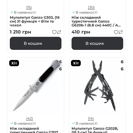
(15)
(30)
В наявності
В наявності
Мультитул Ganzo G303, (16
Ніж складаний
см) 21 функція + біти та
туристичний Ganzo
чохол
G620b-1 (8.8 см) 440C / ABS
чорний
1 210
грн
410
грн
В кошик
В кошик
6
6
Хіт
Хіт
6
6
(42)
(14)
В наявності
В наявності
Ніж складаний
Мультитул Ganzo G202B,
туристичний Ganzo G707
(16.5 см) 24 функції,