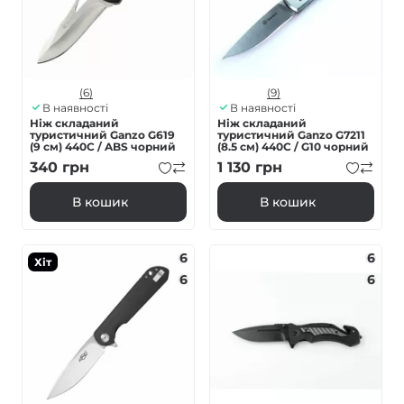
(6)
(9)
В наявності
В наявності
Ніж складаний
Ніж складаний
туристичний Ganzo G619
туристичний Ganzo G7211
(9 см) 440C / ABS чорний
(8.5 см) 440C / G10 чорний
340
грн
1 130
грн
В кошик
В кошик
6
6
Хіт
6
6