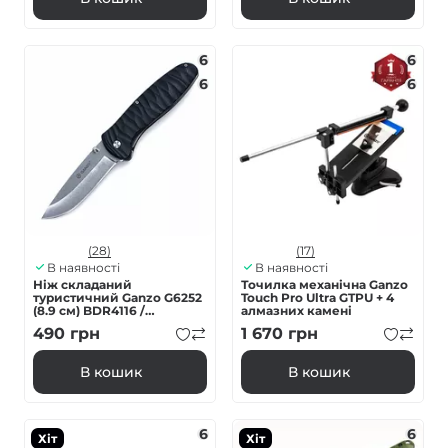
6
6
6
6
(28)
(17)
В наявності
В наявності
Ніж складаний
Точилка механічна Ganzo
туристичний Ganzo G6252
Touch Pro Ultra GTPU + 4
(8.9 см) BDR4116 /
алмазних камені
fiberglass чорний
490
грн
1 670
грн
В кошик
В кошик
6
6
Хіт
Хіт