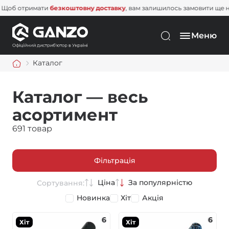
римати
безкоштовну доставку
, вам залишилось замовити ще на
1 500 
Меню
Каталог
Каталог — весь
асортимент
691 товар
Фільтрація
Ціна
За популярністю
Сортування:
Новинка
Хіт
Акція
6
6
Хіт
Хіт